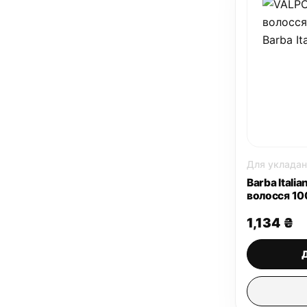
Для укладан
Barba Italia
волосся 10
1,134
₴