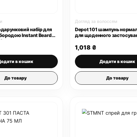
и
Догляд за волоссям
одарунковий набір для
Depot 101 шампунь норма
 бородою Instant Beard
для щоденного застосува
it
мл
1,018
₴
Додати в кошик
Додати в кошик
До товару
До товару