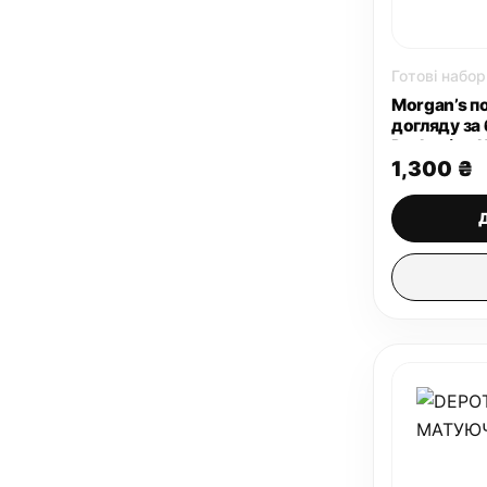
Готові набор
Morgan’s п
догляду за
Darkening K
1,300
₴