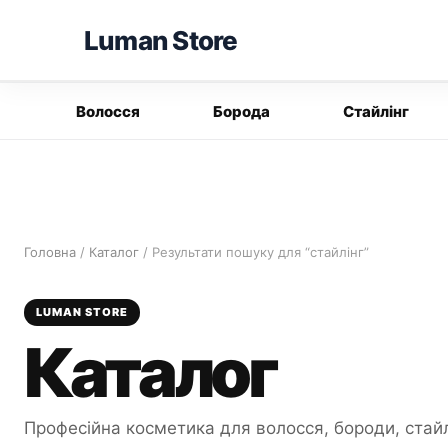
Перейти
Luman Store
до
вмісту
Волосся
Борода
Стайлінг
Головна
/
Каталог
/ Результати пошуку для “стайлінг”
LUMAN STORE
Каталог
Професійна косметика для волосся, бороди, стайл