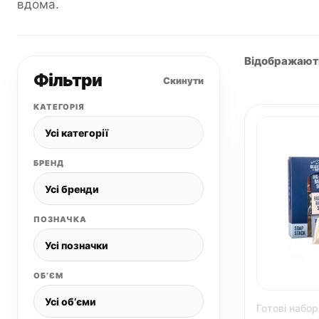
вдома.
Відображаютьс
Фільтри
Скинути
КАТЕГОРІЯ
БРЕНД
ПОЗНАЧКА
ОБʼЄМ
Готові набор