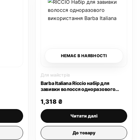
НЕМАЄ В НАЯВНОСТІ
Для майстрів
Barba Italiana Riccio набір для
завивки волосся одноразового
використання
а
1,318
₴
Читати далі
До товару