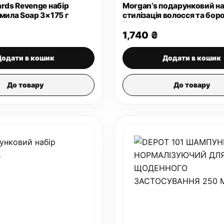
ards Revenge набір
Morgan’s подарунковий на
 мила Soap 3×175 г
стилізація волосся та бор
Wooden Oudh & Amber Che
1,740
₴
Додати в кошик
Додати в кошик
До товару
До товару