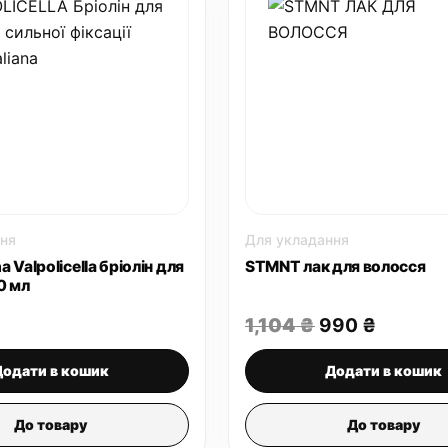
ня
Для укладання
na Valpolicella бріолін для
STMNT лак для волосся
0 мл
Оригінальна
Поточн
1,104
₴
990
₴
ціна:
ціна:
1,104 ₴.
990 ₴.
Додати в кошик
Додати в кошик
До товару
До товару