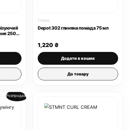
Глини
лізуючий
Depot 302 глиняна помада 75 мл
ння 250
1,220
₴
Додати в кошик
До товару
Розпродаж!