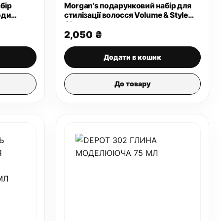
бір
Morgan’s подарунковий набір для
оди
стилізації волосся Volume & Style
st
Chest
2,050
₴
Додати в кошик
До товару