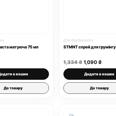
ня
Для барбершопу
паста матуюча 75 мл
STMNT спрей для грумінгу
Оригінальна
Пото
1,334
₴
1,090
₴
ціна:
ціна:
1,334 ₴.
1,090
Додати в кошик
Додати в кошик
До товару
До товару