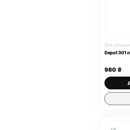
Для укладан
Depot 301 
980
₴