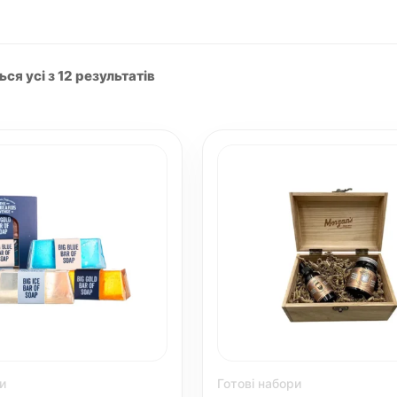
я усі з 12 результатів
и
Готові набори