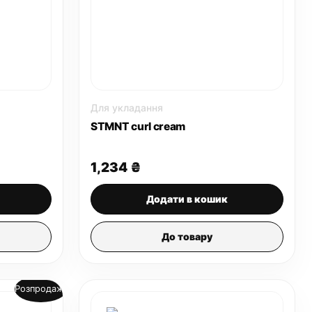
Для укладання
STMNT curl cream
чна
1,234
₴
 ₴.
Додати в кошик
До товару
Розпродаж!