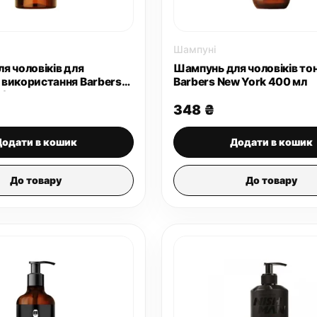
Шампуні
я чоловіків для
Шампунь для чоловіків то
використання Barbers
Barbers New York 400 мл
00 мл
348
₴
Додати в кошик
Додати в кошик
До товару
До товару