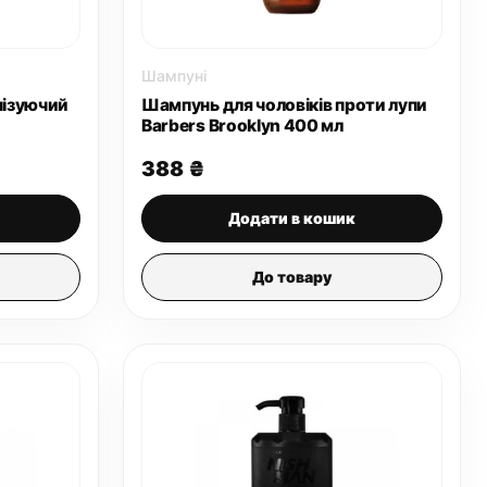
Шампуні
нізуючий
Шампунь для чоловіків проти лупи
Barbers Brooklyn 400 мл
388
₴
Додати в кошик
До товару