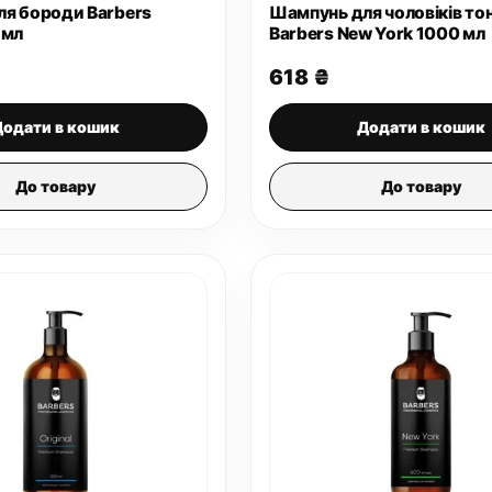
я бороди Barbers
Шампунь для чоловіків то
 мл
Barbers New York 1000 мл
618
₴
Додати в кошик
Додати в кошик
До товару
До товару