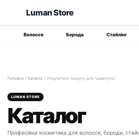
Перейти
Luman Store
до
вмісту
Волосся
Борода
Стайлінг
Головна
/
Каталог
/ Результати пошуку для “шампунь”
LUMAN STORE
Каталог
Професійна косметика для волосся, бороди, стайл