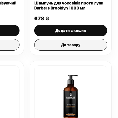
нізуючий
Шампунь для чоловіків проти лупи
Barbers Brooklyn 1000 мл
678
₴
Додати в кошик
До товару