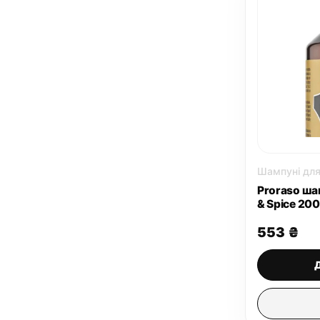
Шампуні для
Proraso ша
& Spice 200
553
₴