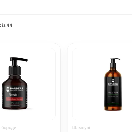
 із 44
 бороди
Шампуні