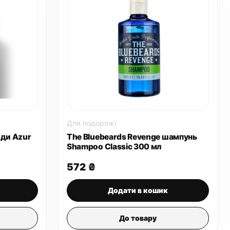
Для подорожі
оди Azur
The Bluebeards Revenge шампунь
Shampoo Classic 300 мл
572
₴
Додати в кошик
До товару