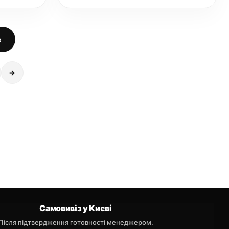
е
→
Самовивіз у Києві
Після підтвердження готовності менеджером.