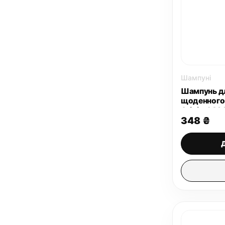
Шампуні
Шампунь дл
щоденного 
Original 40
348
₴