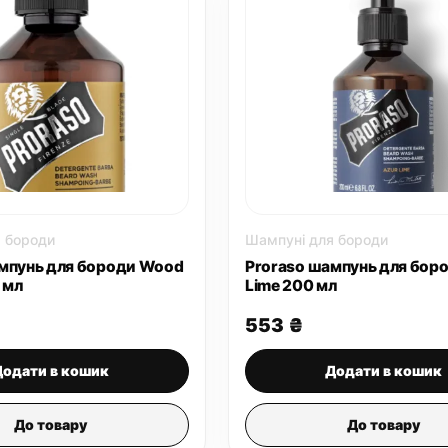
 бороди
Шампуні для бороди
мпунь для бороди Wood
Proraso шампунь для бор
 мл
Lime 200 мл
553
₴
Додати в кошик
Додати в кошик
До товару
До товару