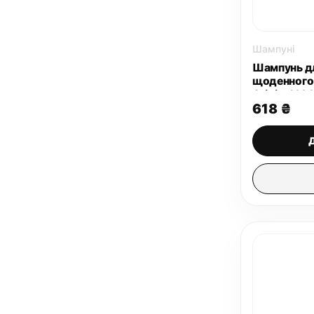
Шампуні
Шампунь дл
щоденного 
Original 10
618
₴