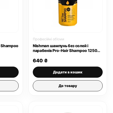
Професійні об’єми
r Shampoo
Nishman шампунь без солей і
парабенів Pro-Hair Shampoo 1250
мл
640
₴
Додати в кошик
До товару