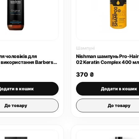
Шампуні
я чоловіків для
Nishman шампунь Pro-Hai
використання Barbers
02 Keratin Complex 400 мл
0 мл
370
₴
Додати в кошик
Додати в кошик
До товару
До товару