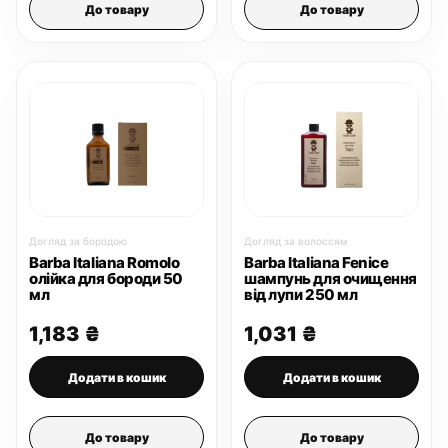
До товару
До товару
Догляд за бородою
Догляд за волоссям
Barba Italiana Romolo
Barba Italiana Fenice
олійка для бороди 50
шампунь для очищення
мл
від лупи 250 мл
1,183
₴
1,031
₴
Додати в кошик
Додати в кошик
До товару
До товару