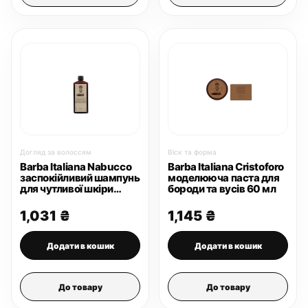
Догляд за волоссям
Віск та форма
Barba Italiana Nabucco
Barba Italiana Cristoforo
заспокійливий шампунь
моделююча паста для
для чутливої шкіри
бороди та вусів 60 мл
голови 250 мл
1,031
₴
1,145
₴
Додати в кошик
Додати в кошик
До товару
До товару