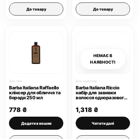
До товару
До товару
НЕМАЄ В
НАЯВНОСТІ
Для тіла
Для майстрів
Barba Italiana Raffaello
Barba Italiana Riccio
клінсер для обличчя та
набір для завивки
бороди 250 мл
волосся одноразового
використання
778
₴
1,318
₴
Додати в кошик
Читати далі