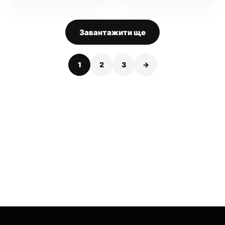
Завантажити ще
1
2
3
→