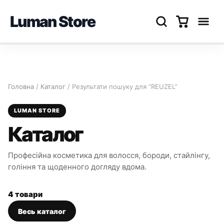
Luman Store
Перейти
до
вмісту
Головна
/
Каталог
/ Результати пошуку для “REUZEL”
LUMAN STORE
Каталог
Професійна косметика для волосся, бороди, стайлінгу,
гоління та щоденного догляду вдома.
4 товари
Весь каталог