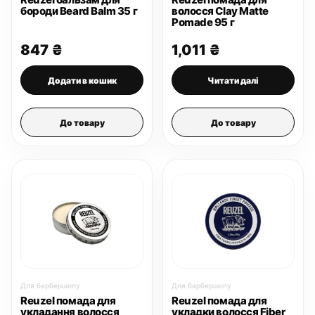
бороди Beard Balm 35 г
волосся Clay Matte
Pomade 95 г
847
₴
1,011
₴
Додати в кошик
Читати далі
До товару
До товару
Для барбершопу
Для барбершопу
Reuzel помада для
Reuzel помада для
укладання волосся
укладки волосся Fiber