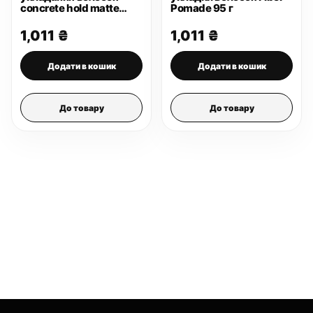
concrete hold matte
Pomade 95 г
pomade 95 г
1,011
₴
1,011
₴
Додати в кошик
Додати в кошик
До товару
До товару