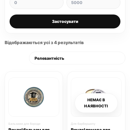
Застосувати
Відображаються усі з 4 результатів
НЕМАЄ В
НАЯВНОСТІ
Бальзами для бороди
Для барбершопу
Reuzel бальзам для
Reuzel помада для