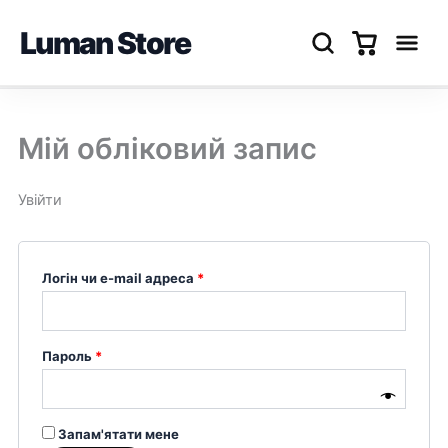
Luman Store
Перейти
до
Мій обліковий запис
вмісту
Увійти
Обов’язкове
Логін чи e-mail адреса
*
Обов’язкове
Пароль
*
Запам'ятати мене