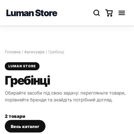
Luman Store
Перейти
до
вмісту
Головна
/
Аксесуари
/ Гребінці
LUMAN STORE
Гребінці
Обирайте засоби під свою задачу: перегляньте товари,
порівняйте бренди та знайдіть потрібний догляд.
2 товари
Весь каталог