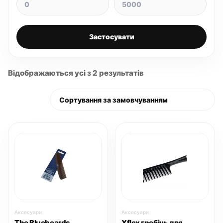
Застосувати
Відображаються усі з 2 результатів
Аксесуари
Аксесуари
The Bluebeards
Xflex гребінь для