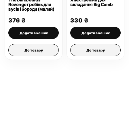
Revenge гребінь для
вкладання Big Comb
вусів і бороди (малий)
376
₴
330
₴
Додати в кошик
Додати в кошик
До товару
До товару