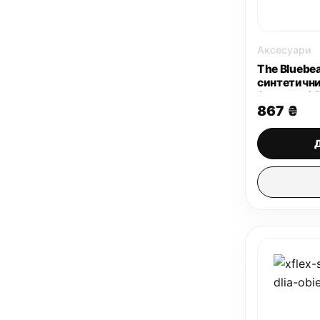
Аксесуари
The Bluebe
синтетични
(помазок) 
867
₴