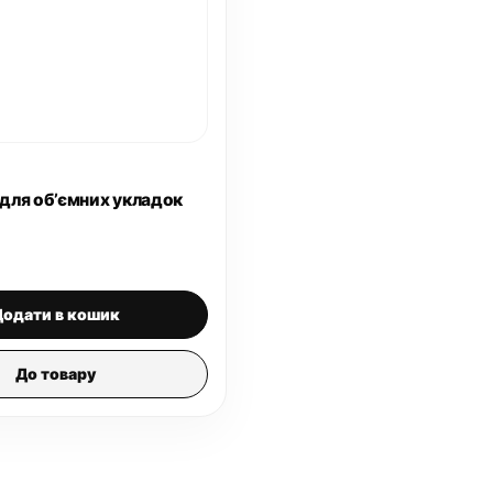
 для об’ємних укладок
Додати в кошик
До товару