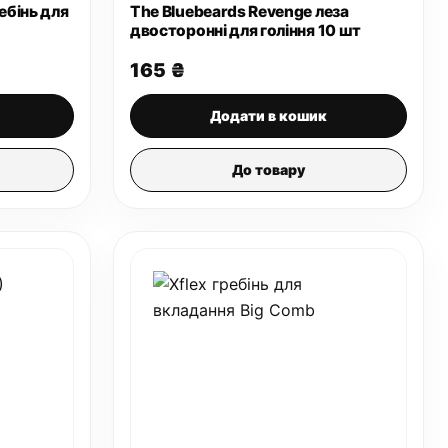
ебінь для
The Bluebeards Revenge леза
двосторонні для гоління 10 шт
165
₴
Додати в кошик
До товару