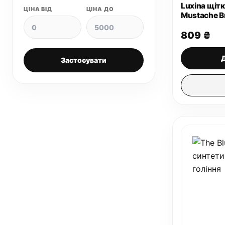
Luxina щіт
ЦІНА ВІД
ЦІНА ДО
Mustache B
809
₴
Застосувати