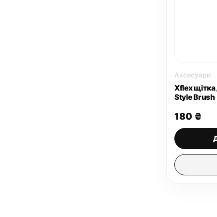
Аксесуари
Xflex щітка
Style Brush
180
₴