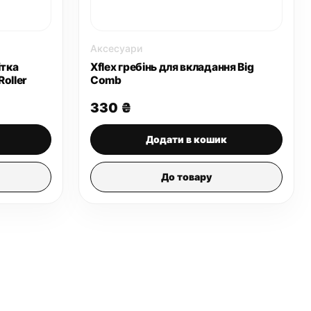
Аксесуари
ітка
Xflex гребінь для вкладання Big
Roller
Comb
330
₴
Додати в кошик
До товару