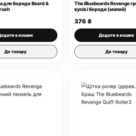
ка для бороди Beard &
The Bluebeards Revenge гр
rush
вусів і бороди (малий)
376
₴
Додати в кошик
Додати в кошик
До товару
До товару