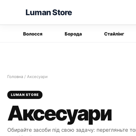
Перейти
Luman Store
до
вмісту
Волосся
Борода
Стайлінг
Головна
/ Аксесуари
LUMAN STORE
Аксесуари
Обирайте засоби під свою задачу: перегляньте то