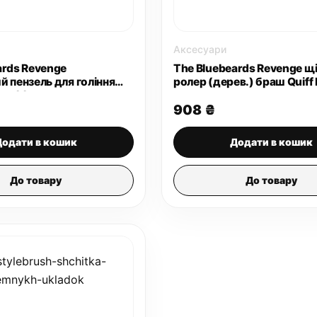
Аксесуари
ards Revenge
The Bluebeards Revenge щ
й пензель для гоління
ролер (дерев.) браш Quiff 
Doubloon
908
₴
Додати в кошик
Додати в кошик
До товару
До товару