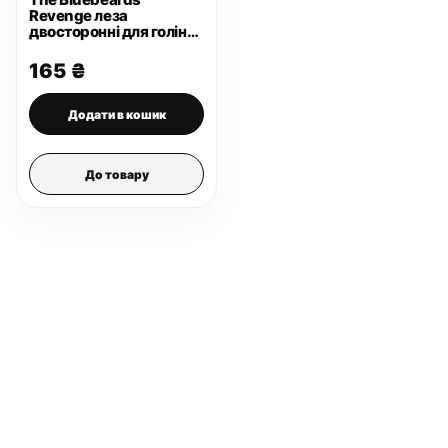
Revenge леза
двосторонні для гоління
10 шт
165
₴
Додати в кошик
До товару