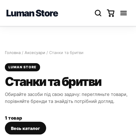
Luman Store
Перейти
до
вмісту
Головна
/
Аксесуари
/ Станки та бритви
LUMAN STORE
Станки та бритви
Обирайте засоби під свою задачу: перегляньте товари,
порівняйте бренди та знайдіть потрібний догляд.
1 товар
Весь каталог