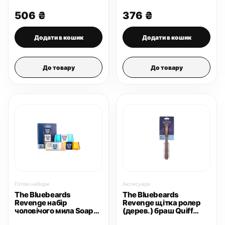
г
506
₴
376
₴
Додати в кошик
Додати в кошик
До товару
До товару
Готові набори
Аксесуари
The Bluebeards
The Bluebeards
Revenge набір
Revenge щітка ролер
чоловічого мила Soap
(дерев.) браш Quiff
3×175 г
Roller