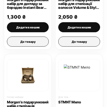
набір для догляду за
набір для стилізації
бородою Instant Beard
волосся Volume & Style
Darkening Kit
Chest
1,300
₴
2,050
₴
Додати в кошик
Додати в кошик
До товару
До товару
Готові набори
Для тіла
Morgan’s подарунковий
STMNT Мило
набір стилізація