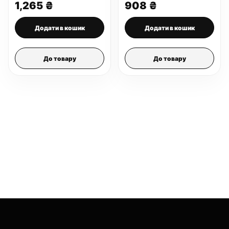
1,265
₴
908
₴
Додати в кошик
Додати в кошик
До товару
До товару