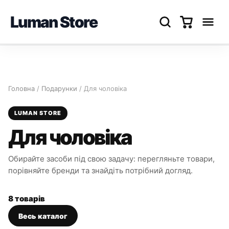
Luman Store
Перейти
до
вмісту
Головна
/
Подарунки
/ Для чоловіка
LUMAN STORE
Для чоловіка
Обирайте засоби під свою задачу: перегляньте товари,
порівняйте бренди та знайдіть потрібний догляд.
8 товарів
Весь каталог