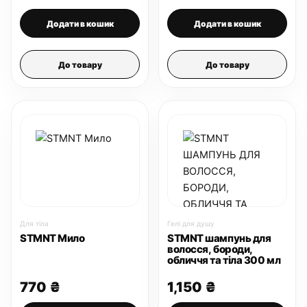
Додати в кошик
Додати в кошик
До товару
До товару
Для тіла
Гелі для душу
STMNT Мило
STMNT шампунь для
волосся, бороди,
обличчя та тіла 300 мл
770
₴
1,150
₴