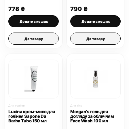
778
₴
790
₴
Додати в кошик
Додати в кошик
До товару
До товару
Для гоління
Для тіла
Luxina крем-мило для
Morgan’s гель для
гоління Sapone Da
догляду за обличчям
Barba Tubo 150 мл
Face Wash 100 мл