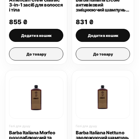
3-in-1 засіб для волосся
антивіковий
і тіла
зміцнюючий шампунь
та гель для душу 400
мл
855
₴
831
₴
Додати в кошик
Додати в кошик
До товару
До товару
Гелі для душу
Гелі для душу
Barba Italiana Morfeo
Barba Italiana Nettuno
розслаблюючий та
зволожуючий шампунь