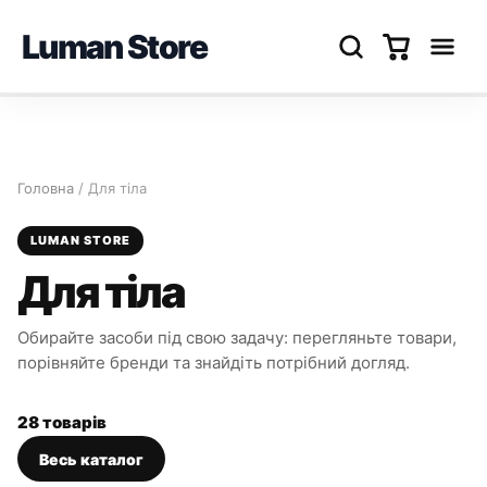
Luman Store
Перейти
до
вмісту
Головна
/ Для тіла
LUMAN STORE
Для тіла
Обирайте засоби під свою задачу: перегляньте товари,
порівняйте бренди та знайдіть потрібний догляд.
28 товарів
Весь каталог