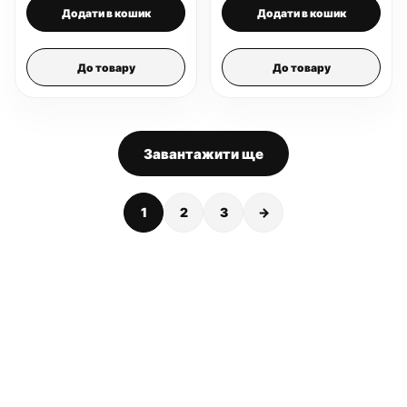
Додати в кошик
Додати в кошик
До товару
До товару
Завантажити ще
1
2
3
→