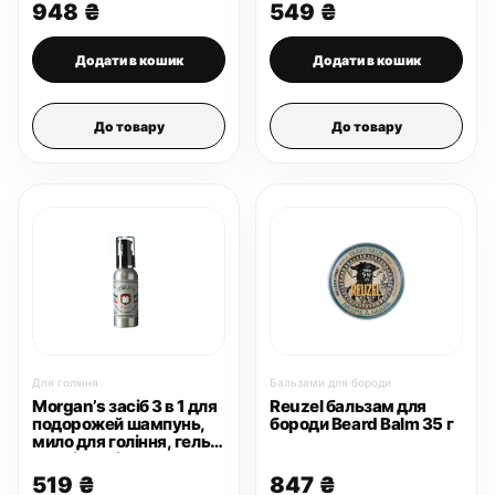
948
₴
549
₴
Додати в кошик
Додати в кошик
До товару
До товару
Для гоління
Бальзами для бороди
Morgan’s засіб 3 в 1 для
Reuzel бальзам для
подорожей шампунь,
бороди Beard Balm 35 г
мило для гоління, гель
для тіла 3-in-1 100 мл
519
₴
847
₴