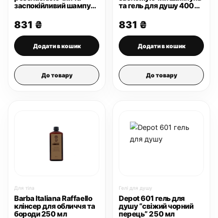
заспокійливий шампунь
та гель для душу 400
та гель для душу 400
мл
мл
831
₴
831
₴
Додати в кошик
Додати в кошик
До товару
До товару
Для тіла
Гелі для душу
Barba Italiana Raffaello
Depot 601 гель для
клінсер для обличчя та
душу “свіжий чорний
бороди 250 мл
перець” 250 мл