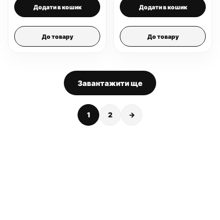
Додати в кошик
Додати в кошик
До товару
До товару
Завантажити ще
1
2
→