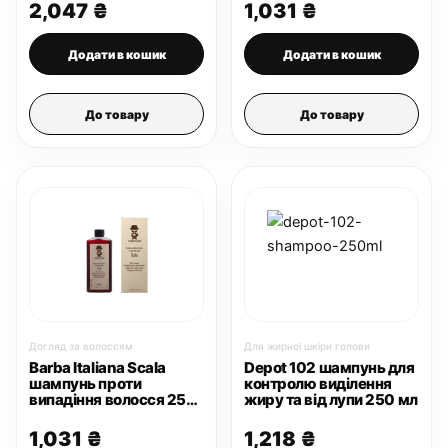
2,047
₴
1,031
₴
Додати в кошик
Додати в кошик
До товару
До товару
Догляд за волоссям
Для жирної шкіри голови
Barba Italiana Scala
Depot 102 шампунь для
шампунь проти
контролю виділення
випадіння волосся 250
жиру та від лупи 250 мл
мл
1,031
₴
1,218
₴