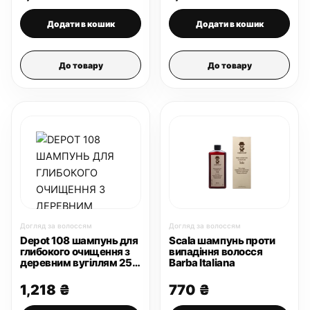
Додати в кошик
Додати в кошик
До товару
До товару
Догляд за волоссям
Догляд за волоссям
Depot 108 шампунь для
Scala шампунь проти
глибокого очищення з
випадіння волосся
деревним вугіллям 250
Barba Italiana
мл
1,218
₴
770
₴