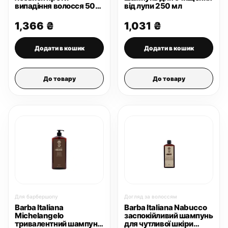
випадіння волосся 50
від лупи 250 мл
мл
1,366
₴
1,031
₴
Додати в кошик
Додати в кошик
До товару
До товару
Для барбершопу
Догляд за волоссям
Barba Italiana
Barba Italiana Nabucco
Michelangelo
заспокійливий шампунь
тривалентний шампунь
для чутливої шкіри