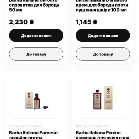
сироватка для бороди
крем для бороди проти
50 мл
лущення шкіри 100 мл
2,230
₴
1,145
₴
Додати в кошик
Додати в кошик
До товару
До товару
Догляд за волоссям
Догляд за волоссям
Barba Italiana Farnese
Barba Italiana Fenice
лосьйон проти
шампунь для очищення