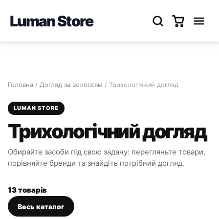
Luman Store
Перейти
до
вмісту
Головна
/
Догляд за волоссям
/ Трихологічний догляд
LUMAN STORE
Трихологічний догляд
Обирайте засоби під свою задачу: перегляньте товари,
порівняйте бренди та знайдіть потрібний догляд.
13 товарів
Весь каталог