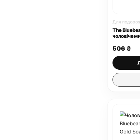
Для подорож
The Bluebe
чоловіче ми
506
₴