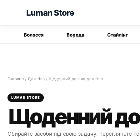
Перейти
Luman Store
до
вмісту
Волосся
Борода
Стайлінг
Головна
/
Для тіла
/ Щоденний догляд для тіла
LUMAN STORE
Щоденний дог
Обирайте засоби під свою задачу: перегляньте то