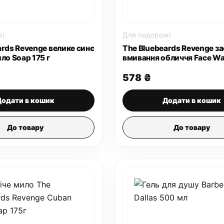
і
Для подорожі
ards Revenge велике синє
The Bluebeards Revenge за
ло Soap 175 г
вмивання обличчя Face W
мл
578
₴
Додати в кошик
Додати в кошик
До товару
До товару