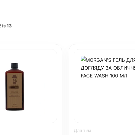
 із 13
Для тіла