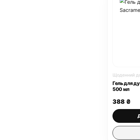
Щоденний до
Гель для д
500 мл
388
₴