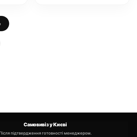
е
Самовивіз у Києві
Після підтвердження готовності менеджером.