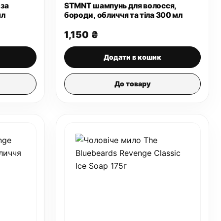
 за
STMNT шампунь для волосся,
мл
бороди, обличчя та тіла 300 мл
1,150
₴
Додати в кошик
До товару