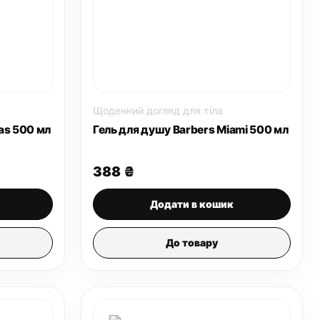
Щоденний догляд для тіла
las 500 мл
Гель для душу Barbers Miami 500 мл
388
₴
Додати в кошик
До товару