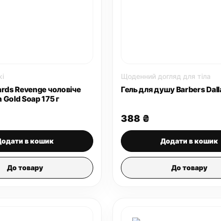
і
Щоденний догляд для тіла
ards Revenge чоловіче
Гель для душу Barbers Dal
Gold Soap 175 г
388
₴
Додати в кошик
Додати в кошик
До товару
До товару