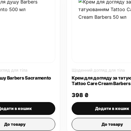
гляд для тіла
Щоденний догляд для тіла
ушу Barbers Sacramento
Крем для догляду за тату
Tattoo Care Cream Barbers
398
₴
Додати в кошик
Додати в кошик
До товару
До товару