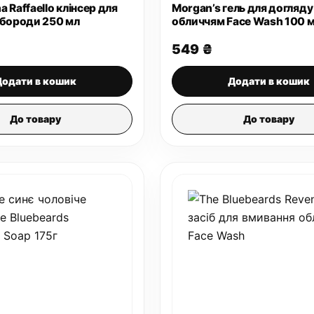
na Raffaello клінсер для
Morgan’s гель для догляду
 бороди 250 мл
обличчям Face Wash 100 
549
₴
Додати в кошик
Додати в кошик
До товару
До товару