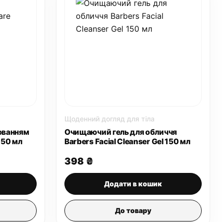
Щоденний догляд для тіла
юванням
Очищаючий гель для обличчя
 50 мл
Barbers Facial Cleanser Gel 150 мл
398
₴
Додати в кошик
До товару