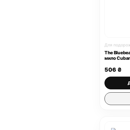
Для подорож
The Bluebe
мило Cuban 
506
₴