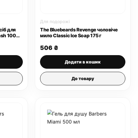
Для подорожі
сіб для
The Bluebeards Revenge чоловіче
ash 100
мило Classic Ice Soap 175 г
506
₴
Додати в кошик
До товару