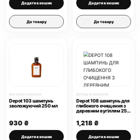
Додати в кошик
Додати в кошик
До товару
До товару
Для сухого волосся
Догляд за волоссям
Depot 103 шампунь
Depot 108 шампунь для
зволожуючий 250 мл
глибокого очищення з
деревним вугіллям 250
мл
930
₴
1,218
₴
Додати в кошик
Додати в кошик