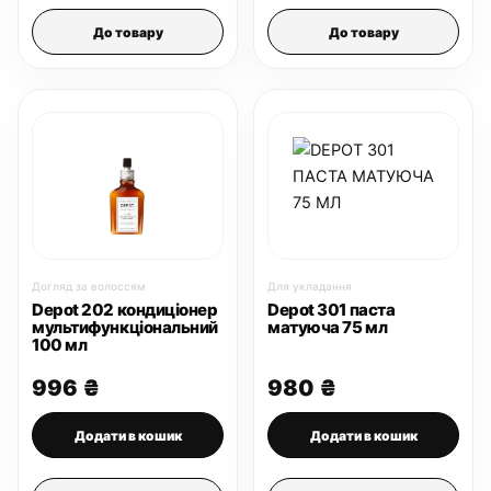
До товару
До товару
Догляд за волоссям
Для укладання
Depot 202 кондиціонер
Depot 301 паста
мультифункціональний
матуюча 75 мл
100 мл
996
₴
980
₴
Додати в кошик
Додати в кошик