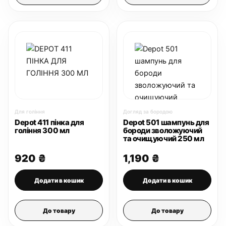
Для гоління
Догляд за бородою
Depot 411 пінка для
Depot 501 шампунь для
гоління 300 мл
бороди зволожуючий
та очищуючий 250 мл
920
₴
1,190
₴
Додати в кошик
Додати в кошик
До товару
До товару