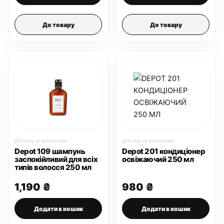
До товару
До товару
Догляд за волоссям
Догляд за волоссям
Depot 109 шампунь
Depot 201 кондиціонер
заспокійливий для всіх
освіжаючий 250 мл
типів волосся 250 мл
1,190
₴
980
₴
Додати в кошик
Додати в кошик