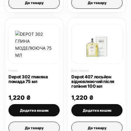
До товару
До товару
Глини
Для гоління
Depot 302 глиняна
Depot 407 лосьйон
помада 75 мл
відновлюючий після
гоління 100 мл
1,220
₴
1,220
₴
Додати в кошик
Додати в кошик
До товару
До товару