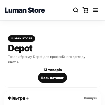
Luman Store
Перейти
до
вмісту
LUMAN STORE
Depot
Товари бренду Depot для професійного догляду
вдома.
13 товарів
Весь каталог
Фільтри
Скинути