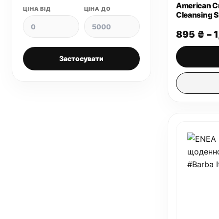
American Cr
ЦІНА ВІД
ЦІНА ДО
Cleansing 
шампунь
895
₴
–
Застосувати