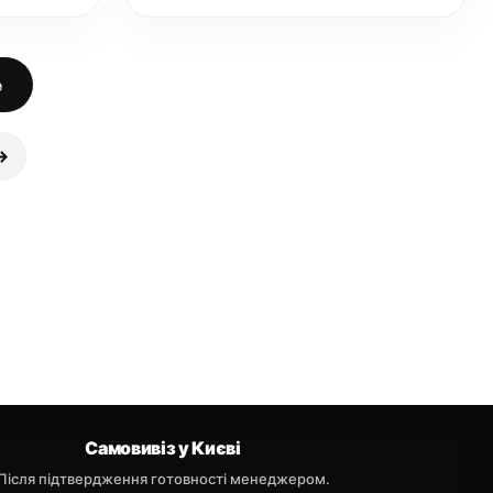
е
→
Самовивіз у Києві
Після підтвердження готовності менеджером.