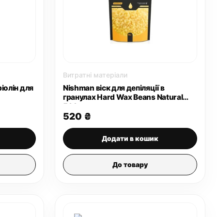
това
Витратні матеріали
ріолін для
Nishman віск для депіляції в
гранулах Hard Wax Beans Natural
500 г
520
₴
Додати в кошик
До товару