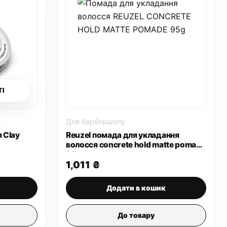
ТІ
Для барбершопу
 Clay
Reuzel помада для укладання
волосся concrete hold matte pomade
95 г
1,011
₴
Додати в кошик
До товару