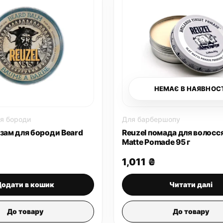
НЕМАЄ В НАЯВНОС
я бороди
Для барбершопу
ьзам для бороди Beard
Reuzel помада для волосся
Matte Pomade 95 г
1,011
₴
Додати в кошик
Читати далі
До товару
До товару