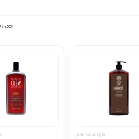
 із 32
в
Для майстрів