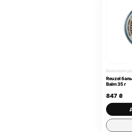
Бальзами дл
Reuzel бал
Balm 35 г
847
₴