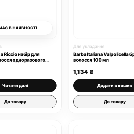
товару
МАЄ В НАЯВНОСТІ
в
Для укладання
na Riccio набір для
Barba Italiana Valpolicella б
лосся одноразового
волосся 100 мл
ння
1,134
₴
Читати далі
Додати в кошик
До товару
До товару