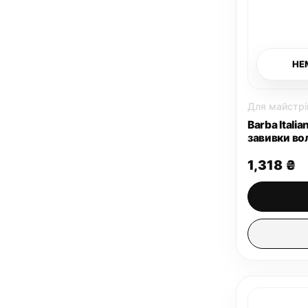
НЕ
Для майстрі
Barba Italia
завивки во
використа
1,318
₴