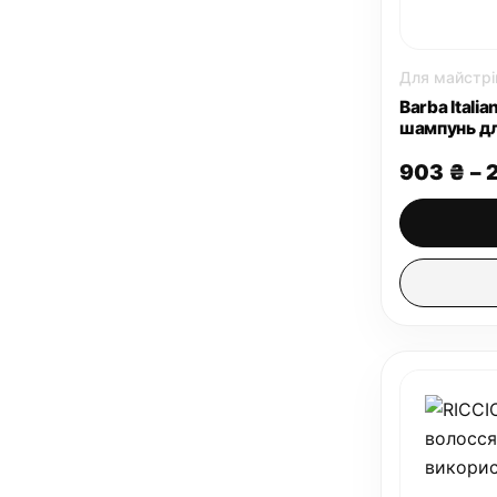
Для майстрі
Barba Itali
шампунь дл
903
₴
–