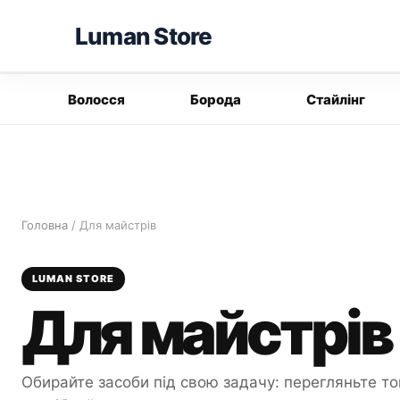
Перейти
Luman Store
до
вмісту
Волосся
Борода
Стайлінг
Головна
/ Для майстрів
LUMAN STORE
Для майстрів
Обирайте засоби під свою задачу: перегляньте то