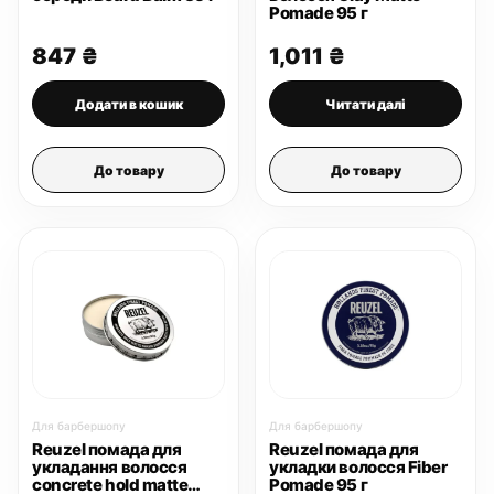
Pomade 95 г
847
₴
1,011
₴
Додати в кошик
Читати далі
До товару
До товару
Для барбершопу
Для барбершопу
Reuzel помада для
Reuzel помада для
укладання волосся
укладки волосся Fiber
concrete hold matte
Pomade 95 г