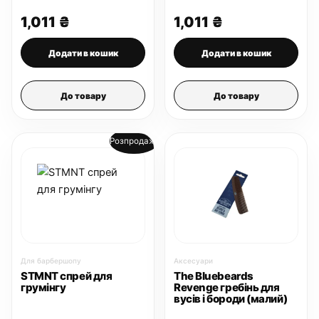
pomade 95 г
1,011
₴
1,011
₴
Додати в кошик
Додати в кошик
До товару
До товару
Розпродаж!
Для барбершопу
Аксесуари
STMNT спрей для
The Bluebeards
грумінгу
Revenge гребінь для
вусів і бороди (малий)