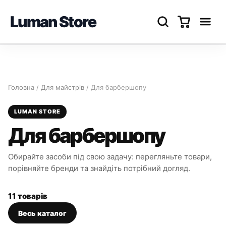
Luman Store
Перейти
до
вмісту
Головна
/
Для майстрів
/ Для барбершопу
LUMAN STORE
Для барбершопу
Обирайте засоби під свою задачу: перегляньте товари,
порівняйте бренди та знайдіть потрібний догляд.
11 товарів
Весь каталог