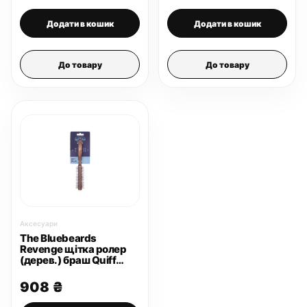
Додати в кошик
Додати в кошик
До товару
До товару
Аксесуари
The Bluebeards
Revenge щітка ролер
(дерев.) браш Quiff
Roller
908
₴