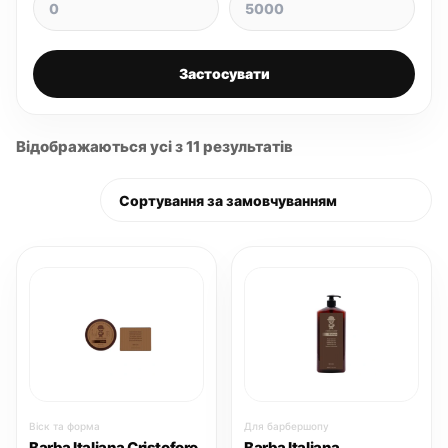
Застосувати
Відображаються усі з 11 результатів
Віск та форма
Для барбершопу
Barba Italiana Cristoforo
Barba Italiana