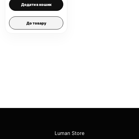
Додати в кошик
До товару
Luman Store