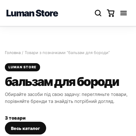
Luman Store
Перейти
до
вмісту
Головна
/ Товари з позначками “бальзам для бороди”
LUMAN STORE
бальзам для бороди
Обирайте засоби під свою задачу: перегляньте товари,
порівняйте бренди та знайдіть потрібний догляд.
3 товари
Весь каталог