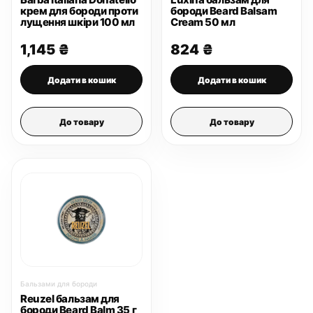
крем для бороди проти
бороди Beard Balsam
лущення шкіри 100 мл
Cream 50 мл
1,145
₴
824
₴
Додати в кошик
Додати в кошик
До товару
До товару
Бальзами для бороди
Reuzel бальзам для
бороди Beard Balm 35 г