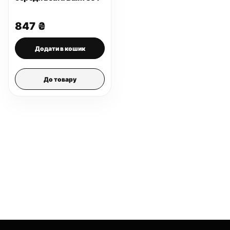
847
₴
Додати в кошик
До товару