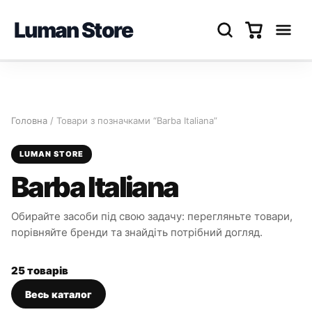
Luman Store
Перейти
до
вмісту
Головна
/ Товари з позначками “Barba Italiana”
LUMAN STORE
Barba Italiana
Обирайте засоби під свою задачу: перегляньте товари,
порівняйте бренди та знайдіть потрібний догляд.
25 товарів
Весь каталог