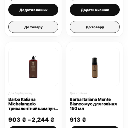
Додати в кошик
Додати в кошик
До товару
До товару
Для барбершопу
Для гоління
Barba Italiana
Barba Italiana Monte
Michelangelo
Bianco мус для гоління
тривалентний шампунь
150 мл
для волосся
Діапазон
903
₴
–
2,244
₴
913
₴
цін: