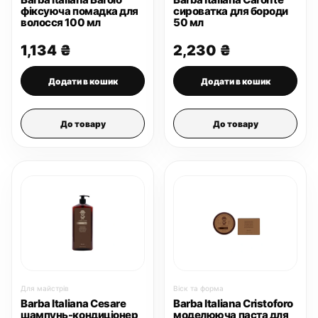
фіксуюча помадка для
сироватка для бороди
волосся 100 мл
50 мл
1,134
₴
2,230
₴
Додати в кошик
Додати в кошик
До товару
До товару
Для майстрів
Віск та форма
Barba Italiana Cesare
Barba Italiana Cristoforo
шампунь-кондиціонер
моделююча паста для