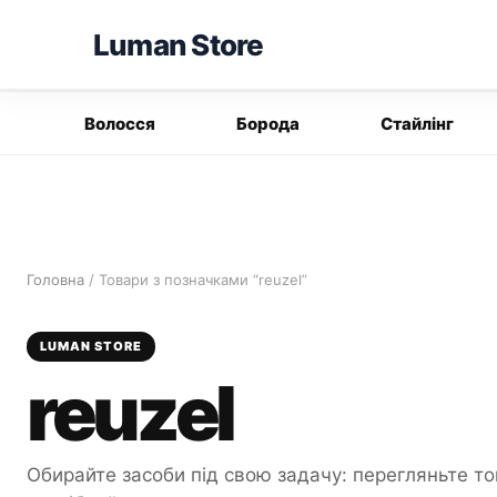
Перейти
Luman Store
до
вмісту
Волосся
Борода
Стайлінг
Головна
/ Товари з позначками “reuzel”
LUMAN STORE
reuzel
Обирайте засоби під свою задачу: перегляньте то