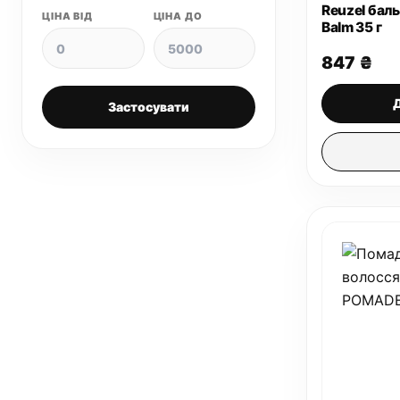
Reuzel бал
ЦІНА ВІД
ЦІНА ДО
Balm 35 г
847
₴
Застосувати