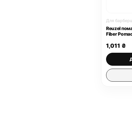
Для барбер
Reuzel пом
Fiber Pomad
1,011
₴