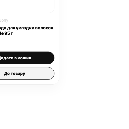
шопу
ада для укладки волосся
e 95 г
Додати в кошик
До товару