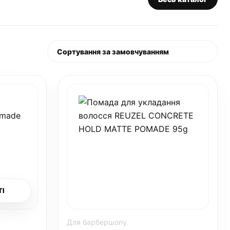
ТІ
Для барбершопу