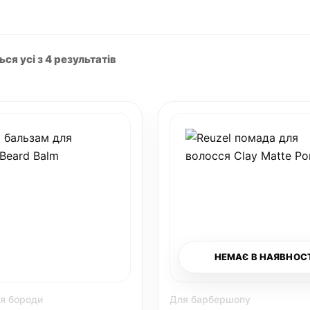
я усі з 4 результатів
НЕМАЄ В НАЯВНОС
я бороди
Для барбершопу