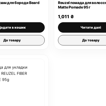
ьзам для бороди Beard
Reuzel помада для волосся
Matte Pomade 95 г
1,011
₴
Додати в кошик
Читати далі
До товару
До товару