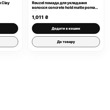
 Clay
Reuzel помада для укладання
волосся concrete hold matte pomade
95 г
1,011
₴
Додати в кошик
До товару