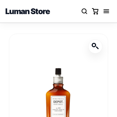
Luman Store
Перейти
до
вмісту