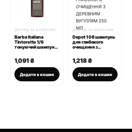
Догляд за волоссям
Догляд за волоссям
Barba Italiana
Depot 108 шампунь
Tintoretto 1/6
для глибокого
тонуючий шампунь
очищення з
Multi Level Grey 150
деревним вугіллям
мл
250 мл
1,091
₴
1,218
₴
Додати в кошик
Додати в кошик