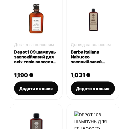
Догляд за волоссям
Догляд за волоссям
Depot 109 шампунь
Barba Italiana
заспокійливий для
Nabucco
всіх типів волосся
заспокійливий
250 мл
шампунь для
чутливої шкіри
1,190
₴
1,031
₴
голови 250 мл
Додати в кошик
Додати в кошик