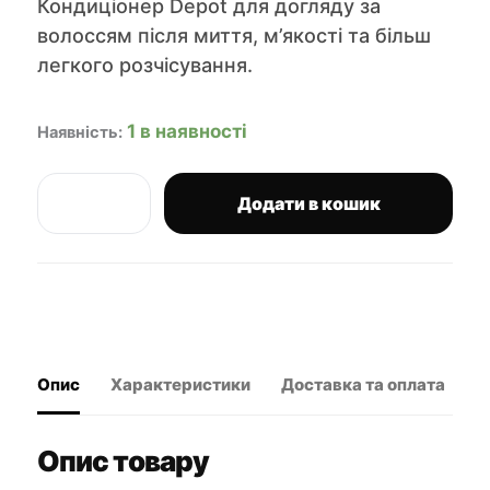
Кондиціонер Depot для догляду за
волоссям після миття, м’якості та більш
легкого розчісування.
1 в наявності
Наявність:
Додати в кошик
Depot
202
кондиціонер
мультифункціональний
100
мл
кількість
Опис
Характеристики
Доставка та оплата
В
Опис товару