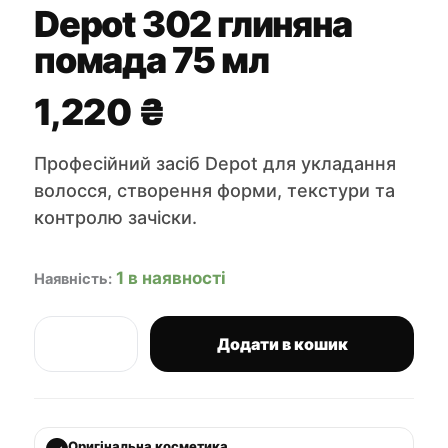
Depot 302 глиняна
помада 75 мл
1,220
₴
Професійний засіб Depot для укладання
волосся, створення форми, текстури та
контролю зачіски.
1 в наявності
Наявність:
Додати в кошик
Depot
302
глиняна
помада
75
Оригінальна косметика