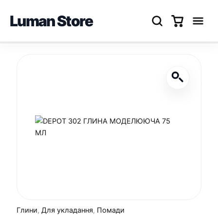
Luman Store
Перейти
до
вмісту
Глини
,
Для укладання
,
Помади