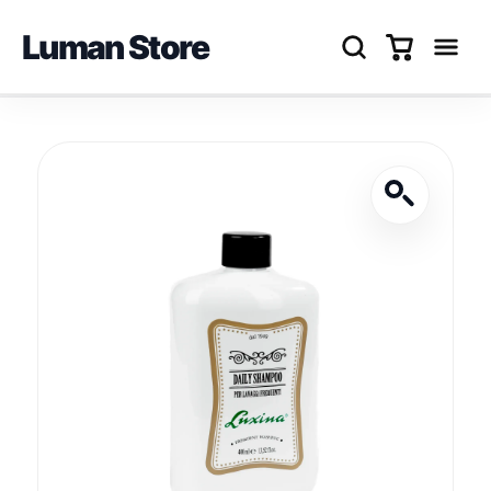
Luman Store
Перейти
до
вмісту