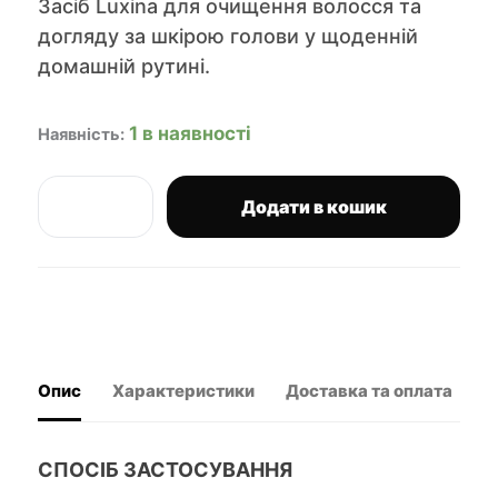
Засіб Luxina для очищення волосся та
догляду за шкірою голови у щоденній
домашній рутині.
1 в наявності
Наявність:
Додати в кошик
Luxina
щоденний
чоловічий
шампунь
Daily
Shampoo
400
мл
Опис
Характеристики
Доставка та оплата
В
кількість
СПОСІБ ЗАСТОСУВАННЯ