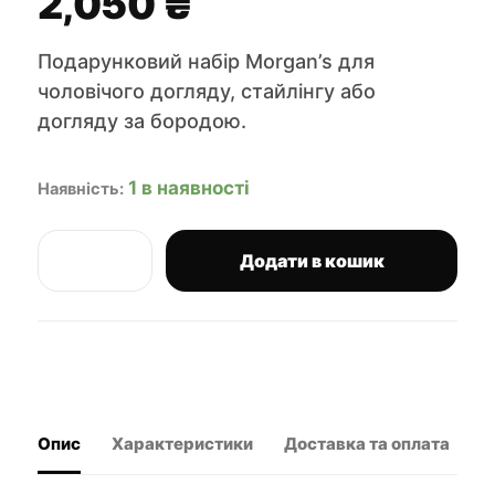
2,050
₴
Подарунковий набір Morgan’s для
чоловічого догляду, стайлінгу або
догляду за бородою.
1 в наявності
Наявність:
Додати в кошик
Morgan's
подарунковий
набір
для
стилізації
волосся
Volume
&
Опис
Характеристики
Доставка та оплата
В
Style
Chest
кількість