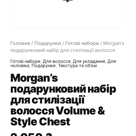
Головна
/
Подарунки
/
Готові набори
/ Morgan’s
подарунковий набір для стилізації волосся
Volume & Style Chest
Готові набори
,
Для волосся
,
Для укладання
,
Для
чоловіка
,
Подарунки
,
Текстура та об’єм
Morgan’s
подарунковий набір
для стилізації
волосся Volume &
Style Chest