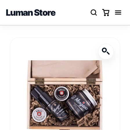
Luman Store
Перейти
до
вмісту