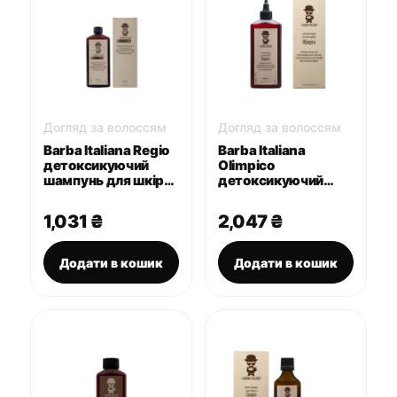
Догляд за волоссям
Догляд за волоссям
Barba Italiana Regio
Barba Italiana
детоксикуючий
Olimpico
шампунь для шкіри
детоксикуючий
голови 250 мл
крем для шкіри
голови 250 мл
1,031
₴
2,047
₴
Додати в кошик
Додати в кошик