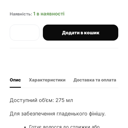
1 в наявності
Наявність:
Додати в кошик
STMNT
кондиціонер
для
волосся
275
мл
кількість
Опис
Характеристики
Доставка та оплата
В
Доступний об’єм: 275 мл
Для забезпечення гладенького фінішу.
Готує волосся до стрижки або