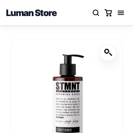
Luman Store
Перейти
до
вмісту