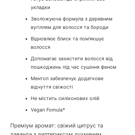
укладки
Зволожуюча формула з деревним
вугіллям для волосся та бороди
Відновлює блиск та пом’якшує
волосся
Допомагає захистити волосся від
пошкоджень під час сушіння феном
Ментол забезпечує додаткове
відчуття свіжості
Не містить силіконових олій
Vegan Fomula*
Преміум аромат: свіжий цитрус та
лаванда з диптериксом духмяним