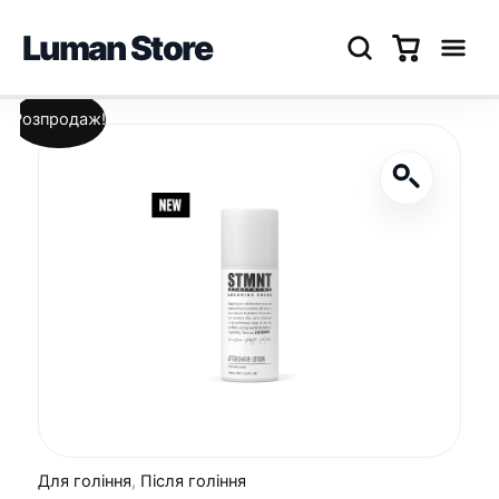
Luman Store
Перейти
Розпродаж!
до
вмісту
Для гоління
,
Після гоління