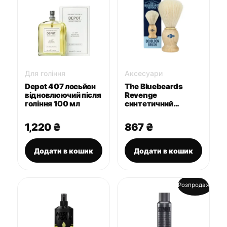
Для гоління
Аксесуари
Depot 407 лосьйон
The Bluebeards
відновлюючий після
Revenge
гоління 100 мл
синтетичний
пензель для гоління
(помазок) Doubloon
1,220
₴
867
₴
Додати в кошик
Додати в кошик
Розпродаж!