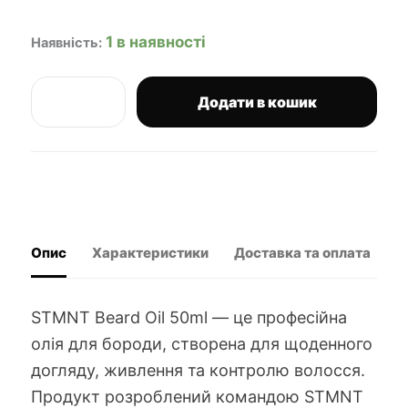
1 в наявності
Наявність:
Додати в кошик
STMNT
олія
для
бороди
кількість
Опис
Характеристики
Доставка та оплата
В
STMNT Beard Oil 50ml — це професійна
олія для бороди, створена для щоденного
догляду, живлення та контролю волосся.
Продукт розроблений командою STMNT