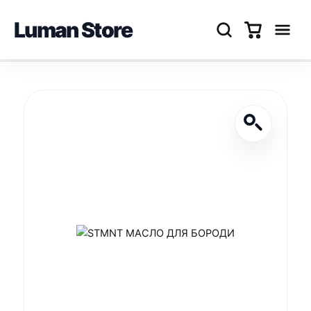
Luman Store
Перейти
до
вмісту