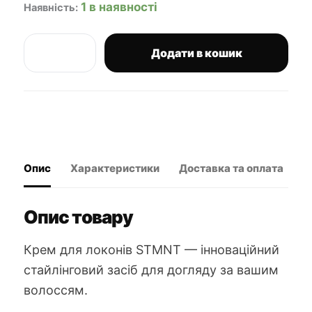
1 в наявності
Наявність:
Додати в кошик
STMNT
curl
cream
кількість
Опис
Характеристики
Доставка та оплата
В
Опис товару
Крем для локонів STMNT — інноваційний
стайлінговий засіб для догляду за вашим
волоссям.