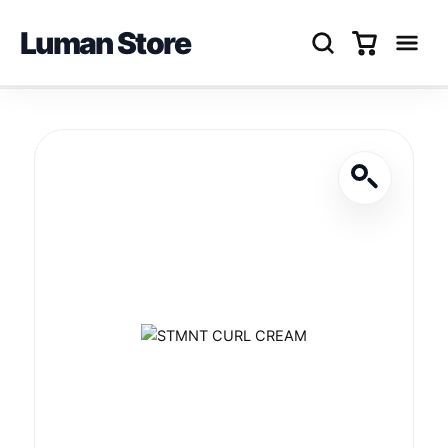
Luman Store
Перейти
до
вмісту