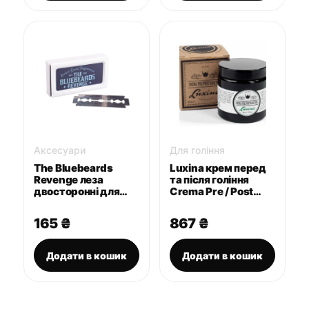
Аксесуари
Для гоління
The Bluebeards
Luxina крем перед
Revenge леза
та після гоління
двосторонні для
Crema Pre / Post
гоління 10 шт
Rasatura 100 мл
165
₴
867
₴
Додати в кошик
Додати в кошик