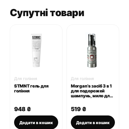
Супутні товари
Для гоління
Для гоління
STMNT гель для
Morgan’s засіб 3 в 1
гоління
для подорожей
шампунь, мило для
гоління, гель для
тіла 3-in-1 100 мл
948
₴
519
₴
Додати в кошик
Додати в кошик