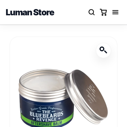
Luman Store
Перейти
до
вмісту