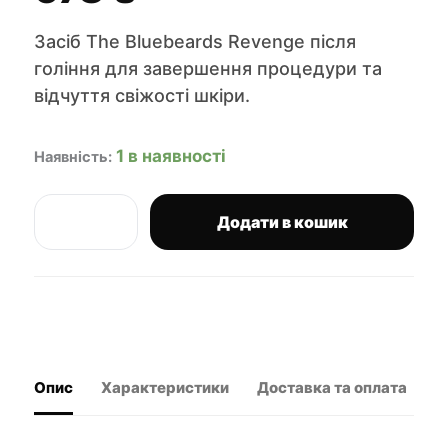
Засіб The Bluebeards Revenge після
гоління для завершення процедури та
відчуття свіжості шкіри.
1 в наявності
Наявність:
Додати в кошик
The
Bluebeards
Revenge
бальзам
після
гоління
Aftershave
Cream
Опис
Характеристики
Доставка та оплата
В
100
мл
кількість