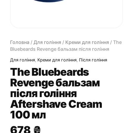
Головна
/
Для гоління
/
Креми для гоління
/ The
Bluebeards Revenge бальзам після гоління
Aftershave Cream 100 мл
Для гоління
,
Креми для гоління
,
Після гоління
The Bluebeards
Revenge бальзам
після гоління
Aftershave Cream
100 мл
678
₴