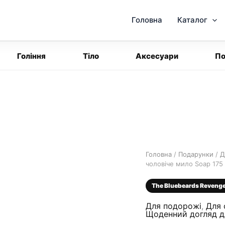
Головна
Каталог
Гоління
Тіло
Аксесуари
По
Головна
/
Подарунки
/
Д
чоловіче мило Soap 175 
The Bluebeards Reveng
Для подорожі
,
Для 
Щоденний догляд д