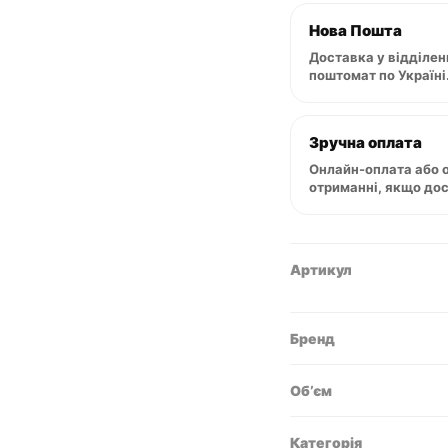
Soap
175
Нова Пошта
г
Доставка у відділен
кількість
поштомат по Україні
Зручна оплата
Онлайн-оплата або 
отриманні, якщо до
Артикул
Бренд
Обʼєм
Категорія