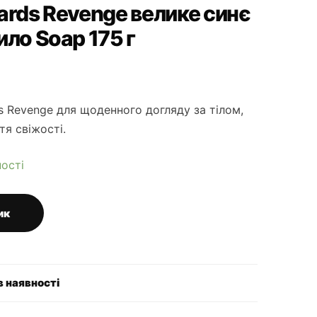
ards Revenge велике синє
ило Soap 175 г
ds Revenge для щоденного догляду за тілом,
тя свіжості.
ності
ик
в наявності