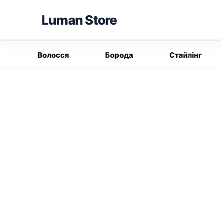
Перейти
Luman Store
до
вмісту
Волосся
Борода
Стайлінг