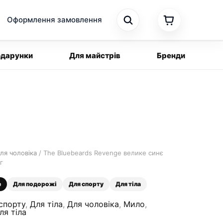
Оформлення замовлення
дарунки
Для майстрів
Бренди
ля чоловіка
/ The Bluebeards Revenge велике синє
г
e
Для подорожі
Для спорту
Для тіла
спорту
,
Для тіла
,
Для чоловіка
,
Мило
,
ля тіла