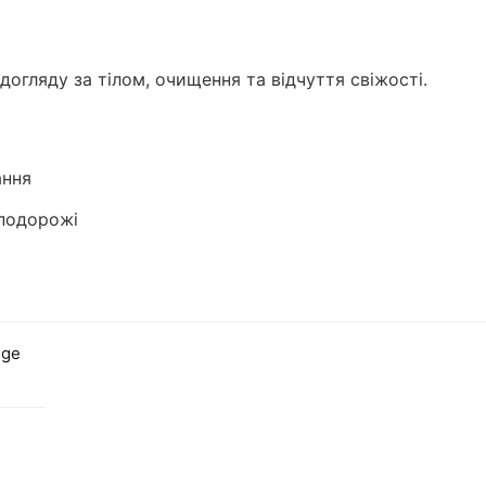
догляду за тілом, очищення та відчуття свіжості.
ання
 подорожі
nge