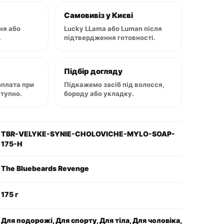
Самовивіз у Києві
ня або
Lucky LLama або Luman після
.
підтвердження готовності.
Підбір догляду
оплата при
Підкажемо засіб під волосся,
ступно.
бороду або укладку.
TBR-VELYKE-SYNIE-CHOLOVICHE-MYLO-SOAP-
175-H
The Bluebeards Revenge
175 г
Для подорожі, Для спорту, Для тіла, Для чоловіка,