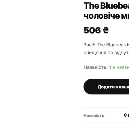
The Bluebe
чоловіче м
506
₴
Засіб The Bluebear
очищення та відчут
Наявність:
1 в наяв
Додати в кош
The
Bluebeards
Revenge
велике
синє
Є 
Наявність
чоловіче
мило