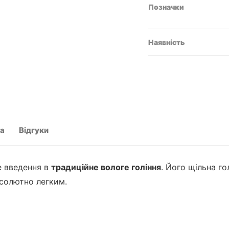
Позначки
Наявність
та
Відгуки
е введення в
традиційне вологе гоління
. Його щільна г
бсолютно легким.