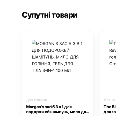
Супутні товари
Для гоління
Для го
Morgan’s засіб 3 в 1 для
The B
подорожей шампунь, мило для
для го