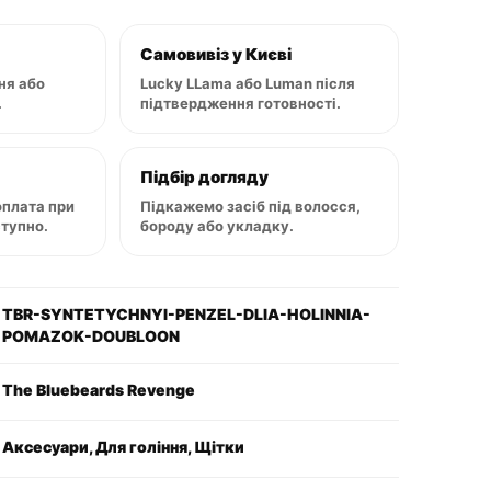
Самовивіз у Києві
ня або
Lucky LLama або Luman після
.
підтвердження готовності.
Підбір догляду
оплата при
Підкажемо засіб під волосся,
ступно.
бороду або укладку.
TBR-SYNTETYCHNYI-PENZEL-DLIA-HOLINNIA-
POMAZOK-DOUBLOON
The Bluebeards Revenge
Аксесуари, Для гоління, Щітки