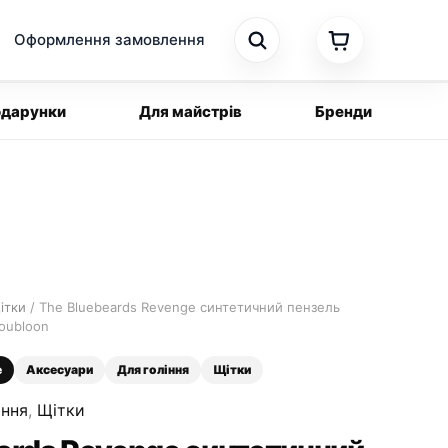
Оформлення замовлення
дарунки
Для майстрів
Бренди
ітки
/ The Bluebeards Revenge синтетичний пензель
Doubloon
e
Аксесуари
Для гоління
Щітки
іння
,
Щітки