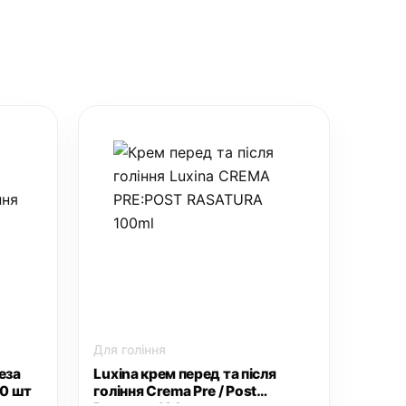
Для гоління
еза
Luxina крем перед та після
10 шт
гоління Crema Pre / Post