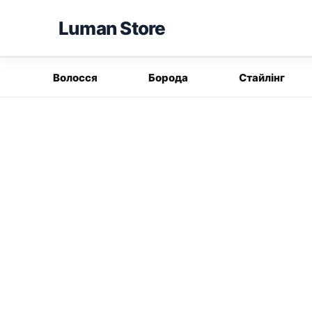
Перейти
Luman Store
до
вмісту
Волосся
Борода
Стайлінг