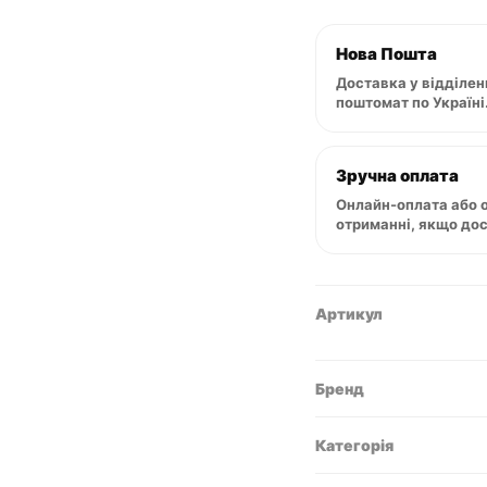
гоління
(помазок)
Doubloon
Нова Пошта
кількість
Доставка у відділен
поштомат по Україні
Зручна оплата
Онлайн-оплата або 
отриманні, якщо до
Артикул
Бренд
Категорія