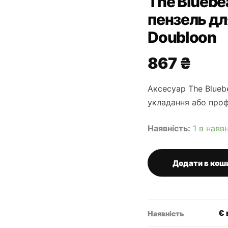
The Bluebe
пензель дл
Doubloon
867
₴
Аксесуар The Blueb
укладання або проф
Наявність:
1 в наяв
Додати в кош
The
Bluebeards
Revenge
синтетичний
пензель
Є 
Наявність
для