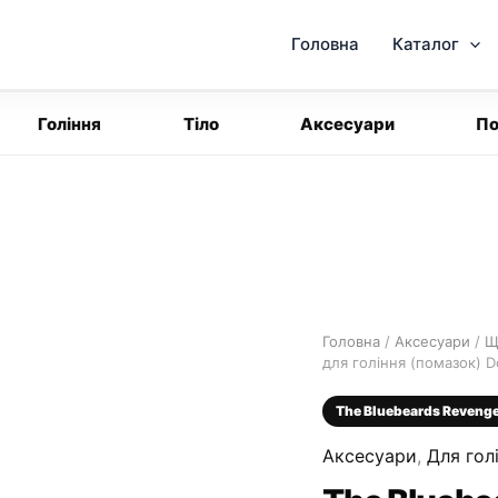
Головна
Каталог
Гоління
Тіло
Аксесуари
По
Головна
/
Аксесуари
/
Щ
для гоління (помазок) 
The Bluebeards Reveng
Аксесуари
,
Для гол