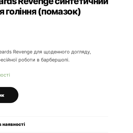
ards Revenge синтетичний
я гоління (помазок)
eards Revenge для щоденного догляду,
есійної роботи в барбершопі.
ності
ик
в наявності