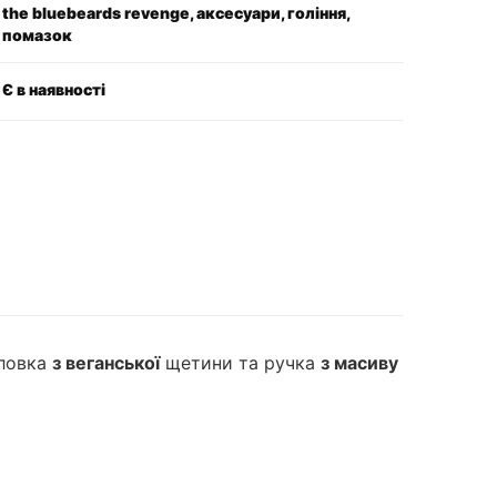
the bluebeards revenge, аксесуари, гоління,
помазок
Є в наявності
оловка
з веганської
щетини та ручка
з масиву