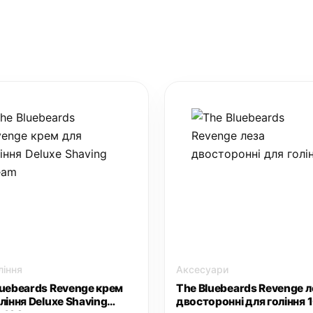
ління
Аксесуари
luebeards Revenge крем
The Bluebeards Revenge л
ління Deluxe Shaving
двосторонні для гоління 