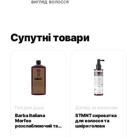
вигляд волосся
Супутні товари
Гелі для душу
Догляд за волоссям
Barba Italiana
STMNT сироватка
Morfeo
для волосся та
розслаблюючий та
шкіри голови
заспокійливий
шампунь та гель