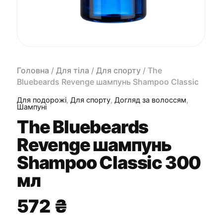
Головна
/
Для тіла
/
Для спорту
/ The
Bluebeards Revenge шампунь Shampoo Classic
300 мл
Для подорожі
,
Для спорту
,
Догляд за волоссям
,
Шампуні
The Bluebeards
Revenge шампунь
Shampoo Classic 300
мл
572
₴