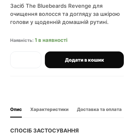
Засіб The Bluebeards Revenge для
очищення волосся та догляду за шкірою
голови у щоденній домашній рутині.
1 в наявності
Наявність:
Додати в кошик
The
Bluebeards
Revenge
шампунь
Shampoo
Classic
300
мл
Опис
Характеристики
Доставка та оплата
В
кількість
СПОСІБ ЗАСТОСУВАННЯ