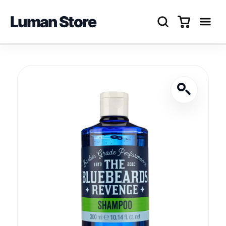
Luman Store
Перейти
до
вмісту