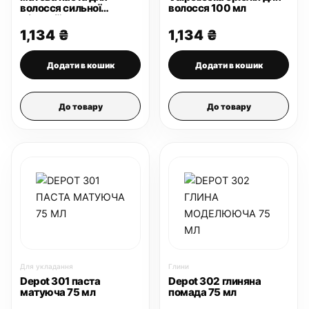
волосся сильної
волосся 100 мл
фіксації 100 мл
1,134
₴
1,134
₴
Додати в кошик
Додати в кошик
До товару
До товару
Для укладання
Глини
Depot 301 паста
Depot 302 глиняна
матуюча 75 мл
помада 75 мл