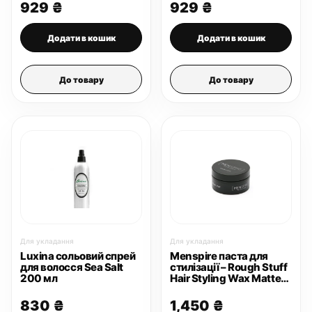
929
₴
929
₴
Додати в кошик
Додати в кошик
До товару
До товару
Для укладання
Для укладання
Luxina сольовий спрей
Menspire паста для
для волосся Sea Salt
стилізації – Rough Stuff
200 мл
Hair Styling Wax Matte
Black 100 мл
830
₴
1,450
₴