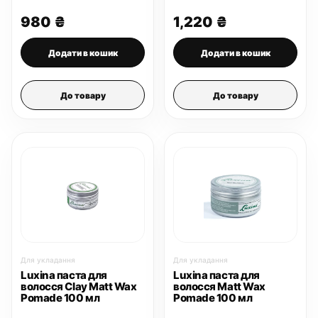
980
₴
1,220
₴
Додати в кошик
Додати в кошик
До товару
До товару
Для укладання
Для укладання
Luxina паста для
Luxina паста для
волосся Clay Matt Wax
волосся Matt Wax
Pomade 100 мл
Pomade 100 мл