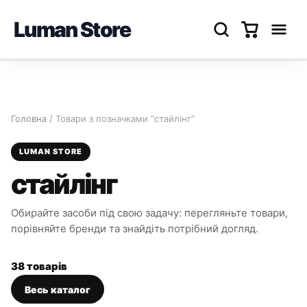
Luman Store
Перейти
до
вмісту
Головна
/ Товари з позначками “стайлінг”
LUMAN STORE
стайлінг
Обирайте засоби під свою задачу: перегляньте товари,
порівняйте бренди та знайдіть потрібний догляд.
38 товарів
Весь каталог