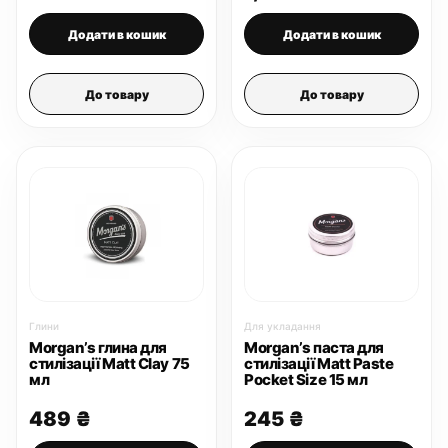
Додати в кошик
Додати в кошик
До товару
До товару
Глини
Для укладання
Morgan’s глина для
Morgan’s паста для
стилізації Matt Clay 75
стилізації Matt Paste
мл
Pocket Size 15 мл
489
₴
245
₴