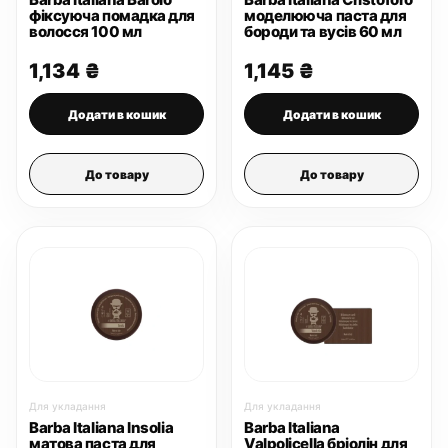
фіксуюча помадка для
моделююча паста для
волосся 100 мл
бороди та вусів 60 мл
1,134
₴
1,145
₴
Додати в кошик
Додати в кошик
До товару
До товару
Для укладання
Для укладання
Barba Italiana Insolia
Barba Italiana
матова паста для
Valpolicella бріолін для