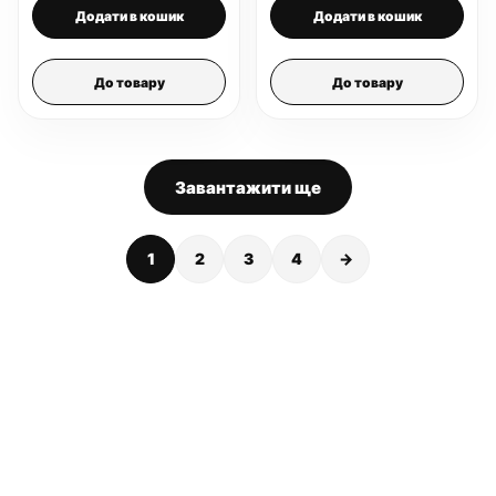
Додати в кошик
Додати в кошик
До товару
До товару
Завантажити ще
1
2
3
4
→