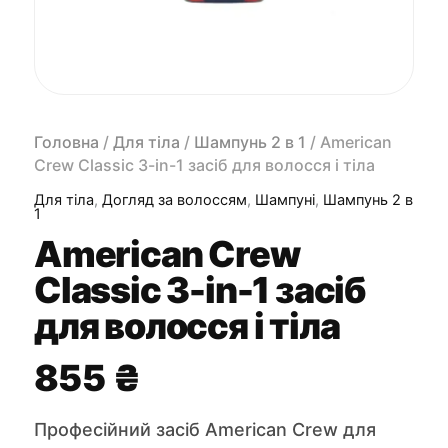
Головна
/
Для тіла
/
Шампунь 2 в 1
/ American
Crew Classic 3-in-1 засіб для волосся і тіла
Для тіла
,
Догляд за волоссям
,
Шампуні
,
Шампунь 2 в
1
American Crew
Classic 3-in-1 засіб
для волосся і тіла
855
₴
Професійний засіб American Crew для