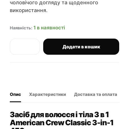
чоловічого догляду та щоденного
використання.
1 в наявності
Наявність:
Додати в кошик
American
Crew
Classic
3-
in-
1
засіб
для
Опис
Характеристики
Доставка та оплата
В
волосся
і
тіла
кількість
Засіб для волосся і тіла 3 в 1
American Crew Classic 3-in-1