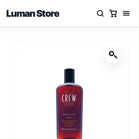
Luman Store
Перейти
до
вмісту