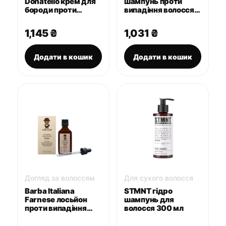
Donatello крем для
шампунь проти
бороди проти
випадіння волосся
лущення шкіри 100
250 мл
мл
1,145
₴
1,031
₴
Додати в кошик
Додати в кошик
Догляд за волоссям
Для сухого волосся
Barba Italiana
STMNT гідро
Farnese лосьйон
шампунь для
проти випадіння
волосся 300 мл
волосся 50 мл