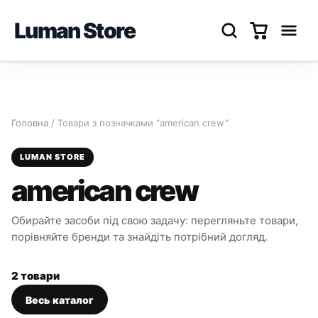
Luman Store
Перейти
до
вмісту
Головна
/ Товари з позначками “american crew”
LUMAN STORE
american crew
Обирайте засоби під свою задачу: перегляньте товари,
порівняйте бренди та знайдіть потрібний догляд.
2 товари
Весь каталог