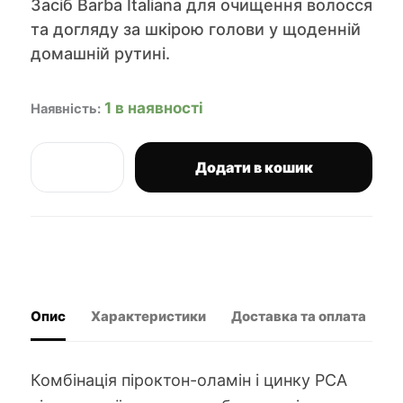
Засіб Barba Italiana для очищення волосся
та догляду за шкірою голови у щоденній
домашній рутині.
1 в наявності
Наявність:
Додати в кошик
Barba
Italiana
Fenice
шампунь
для
очищення
від
лупи
Опис
Характеристики
Доставка та оплата
В
250
мл
кількість
Комбінація піроктон-оламін і цинку РСА