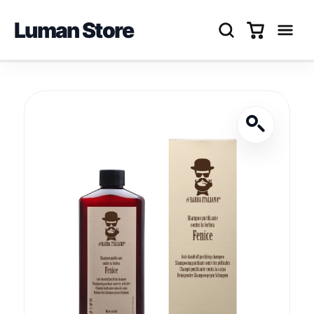
Luman Store
Перейти
до
вмісту