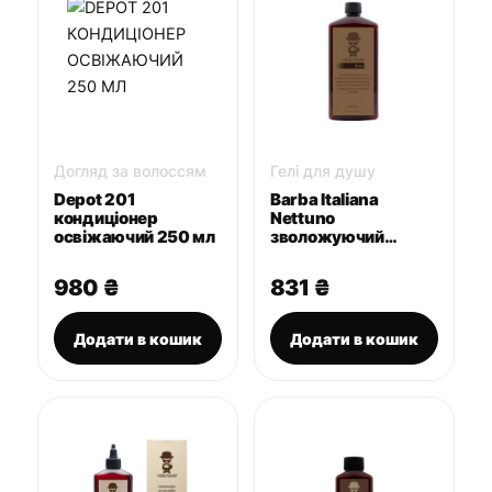
Догляд за волоссям
Гелі для душу
Depot 201
Barba Italiana
кондиціонер
Nettuno
освіжаючий 250 мл
зволожуючий
шампунь та гель
для душу 400 мл
980
₴
831
₴
Додати в кошик
Додати в кошик