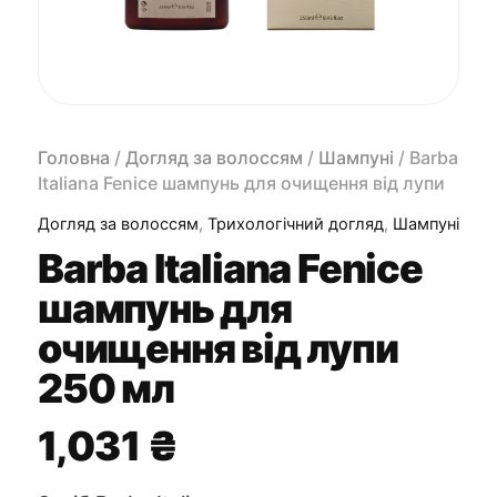
Головна
/
Догляд за волоссям
/
Шампуні
/ Barba
Italiana Fenice шампунь для очищення від лупи
250 мл
Догляд за волоссям
,
Трихологічний догляд
,
Шампуні
Barba Italiana Fenice
шампунь для
очищення від лупи
250 мл
1,031
₴