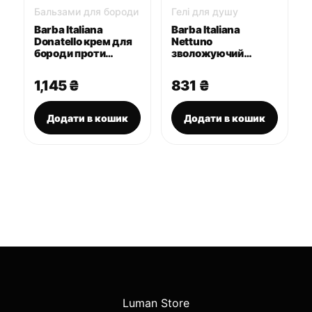
Бальзами для бороди
Гелі для душу
Barba Italiana
Barba Italiana
Donatello крем для
Nettuno
бороди проти
зволожуючий
лущення шкіри 100
шампунь та гель
мл
для душу 400 мл
1,145
₴
831
₴
Додати в кошик
Додати в кошик
Luman Store