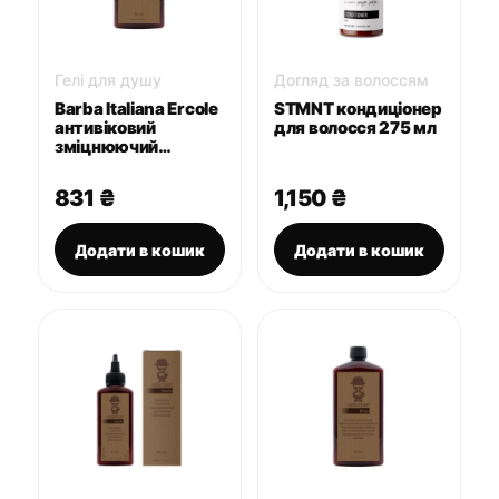
Гелі для душу
Догляд за волоссям
Barba Italiana Ercole
STMNT кондиціонер
антивіковий
для волосся 275 мл
зміцнюючий
шампунь та гель
для душу 400 мл
831
₴
1,150
₴
Додати в кошик
Додати в кошик