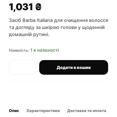
1,031
₴
Засіб Barba Italiana для очищення волосся
та догляду за шкірою голови у щоденній
домашній рутині.
1 в наявності
Наявність:
Додати в кошик
Barba
Italiana
Nabucco
заспокійливий
шампунь
для
чутливої
шкіри
Опис
Характеристики
Доставка та оплата
В
голови
250