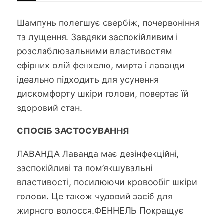
мл
кількість
Шампунь полегшує свербіж, почервоніння
та лущення. Завдяки заспокійливим і
розслаблювальними властивостям
ефірних олій фенхелю, мирта і лаванди
ідеально підходить для усунення
дискомфорту шкіри голови, повертає їй
здоровий стан.
СПОСІБ ЗАСТОСУВАННЯ
ЛАВАНДА Лаванда має дезінфекційні,
заспокійливі та пом’якшувальні
властивості, посилюючи кровообіг шкіри
голови. Це також чудовий засіб для
жирного волосся.ФЕННЕЛЬ Покращує