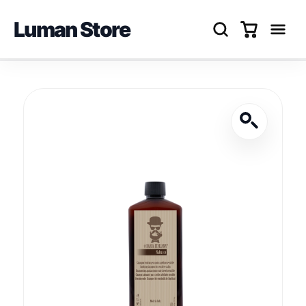
Luman Store
Перейти
до
вмісту