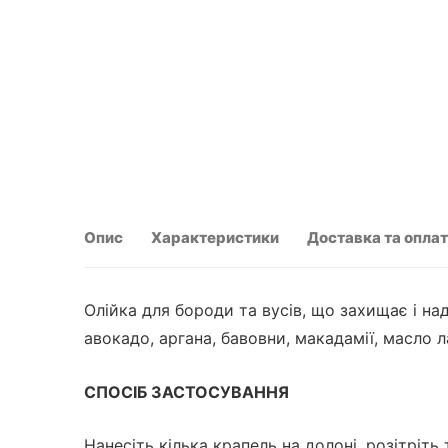
Опис
Характеристики
Доставка та опла
Олійка для бороди та вусів, що захищає і на
авокадо, аргана, бавовни, макадамії, масло 
СПОСІБ ЗАСТОСУВАННЯ
Нанесіть кілька крапель на долоні, розітріть