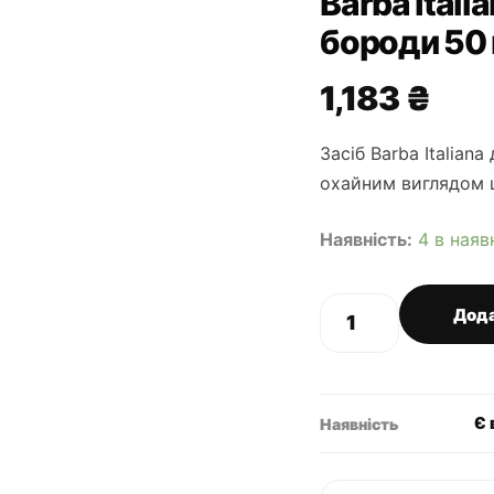
Barba Itali
бороди 50
1,183
₴
Засіб Barba Italian
охайним виглядом 
Наявність:
4 в наяв
Barba
Дода
Italiana
Romolo
олійка
для
бороди
Є 
Наявність
50
мл
кількість