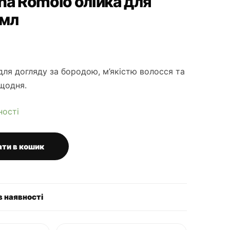
ana Romolo олійка для
 мл
a для догляду за бородою, м’якістю волосся та
щодня.
ності
ти в кошик
в наявності