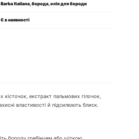
Barba Italiana, борода, олія для бороди
Є в наявності
х кісточок, екстракт пальмових гілочок,
ахисні властивості й підсилюють блиск.
шіть бороду гребінцем або щіткою.