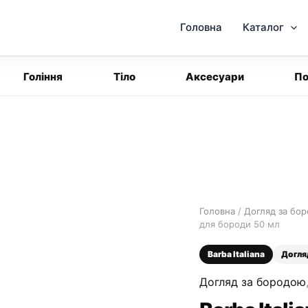
Головна
Каталог
Гоління
Тіло
Аксесуари
По
Головна
/
Догляд за бо
для бороди 50 мл
Barba Italiana
Догля
Догляд за бородою