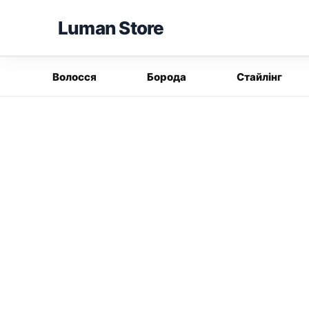
Перейти
Luman Store
до
вмісту
Волосся
Борода
Стайлінг