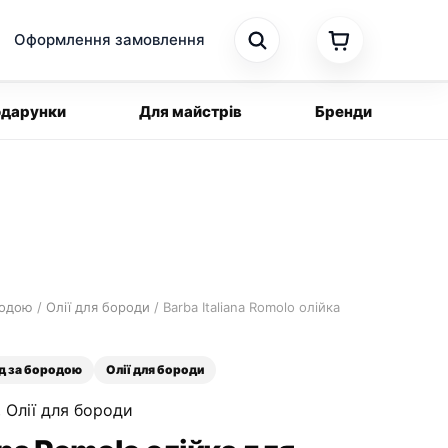
Оформлення замовлення
дарунки
Для майстрів
Бренди
родою
/
Олії для бороди
/ Barba Italiana Romolo олійка
д за бородою
Олії для бороди
,
Олії для бороди