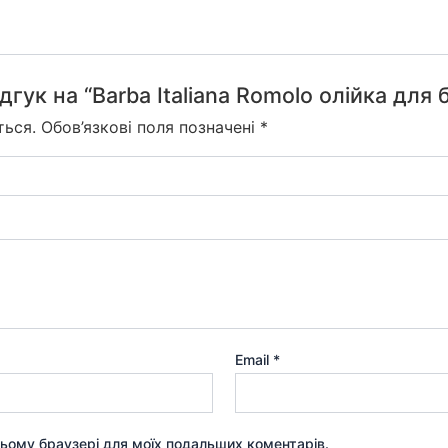
гук на “Barba Italiana Romolo олійка для
ться.
Обов’язкові поля позначені
*
Email
*
 цьому браузері для моїх подальших коментарів.