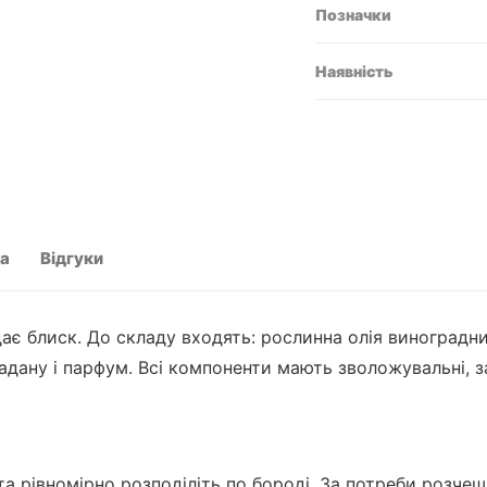
Позначки
Наявність
та
Відгуки
дає блиск. До складу входять: рослинна олія виноградни
ладану і парфум. Всі компоненти мають зволожувальні, з
 та рівномірно розподіліть по бороді. За потреби розче