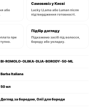
Самовивіз у Києві
ня або
Lucky LLama або Luman після
.
підтвердження готовності.
Підбір догляду
оплата при
Підкажемо засіб під волосся,
ступно.
бороду або укладку.
BI-ROMOLO-OLIIKA-DLIA-BORODY-50-ML
Barba Italiana
50 мл
Догляд за бородою, Олії для бороди