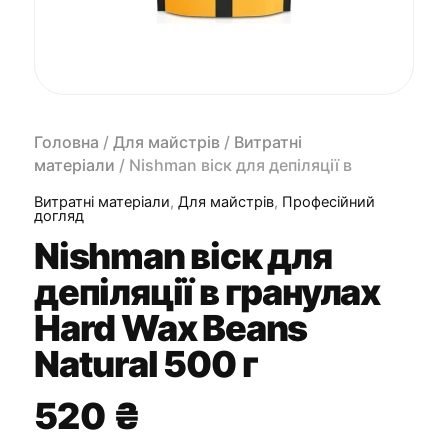
Головна
/
Для майстрів
/
Витратні
матеріали
/ Nishman віск для депіляції в
гранулах Hard Wax Beans Natural 500 г
Витратні матеріали
,
Для майстрів
,
Професійний
догляд
Nishman віск для
депіляції в гранулах
Hard Wax Beans
Natural 500 г
520
₴