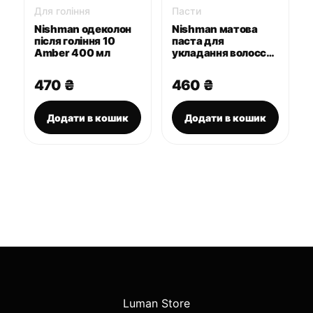
Для гоління
Пасти
Nishman одеколон
Nishman матова
після гоління 10
паста для
Amber 400 мл
укладання волосся
M4 100 мл
470
₴
460
₴
Додати в кошик
Додати в кошик
Luman Store