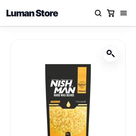
Luman Store
Перейти
до
вмісту