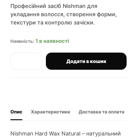
Професійний засіб Nishman для
укладання волосся, створення форми,
текстури та контролю зачіски.
1 в наявності
Наявність:
Додати в кошик
Nishman
віск
для
депіляції
в
гранулах
Hard
Wax
Опис
Характеристики
Доставка та оплата
В
Beans
Natural
500
г
Nishman Hard Wax Natural – натуральний