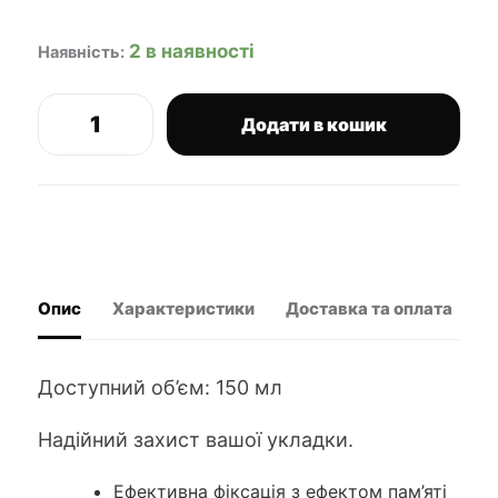
2 в наявності
Наявність:
Додати в кошик
STMNT
лак
для
волосся
кількість
Опис
Характеристики
Доставка та оплата
В
Доступний об’єм: 150 мл
Надійний захист вашої укладки.
Ефективна фіксація з ефектом пам’яті