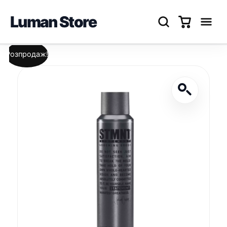
Luman Store
Перейти
Розпродаж!
до
вмісту