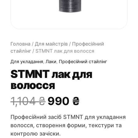
Головна
/
Для майстрів
/
Професійний
стайлінг
/ STMNT лак для волосся
Для укладання
,
Лаки
,
Професійний стайлінг
STMNT лак для
волосся
Оригінальна
Поточна
1,104
₴
990
₴
ціна:
ціна:
Професійний засіб STMNT для укладання
1,104 ₴.
990 ₴.
волосся, створення форми, текстури та
контролю зачіски.