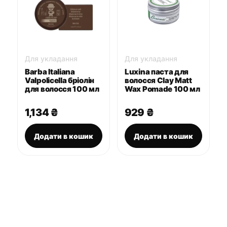
Для укладання
Для укладання
Barba Italiana
Luxina паста для
Valpolicella бріолін
волосся Clay Matt
для волосся 100 мл
Wax Pomade 100 мл
1,134
₴
929
₴
Додати в кошик
Додати в кошик