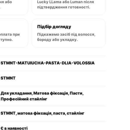
ня або
Lucky LLama або Luman після
.
підтвердження готовності.
Підбір догляду
оплата при
Підкажемо засіб під волосся,
ступно.
бороду або укладку.
STMNT-MATUIUCHA-PASTA-DLIA-VOLOSSIA
STMNT
Для укладання, Матова фіксація, Пасти,
Професійний стайлінг
STMNT, матова фіксація, паста, стайлінг
Є в наявності