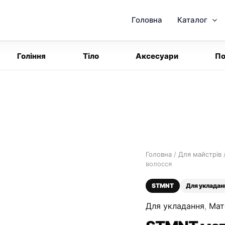
Головна
Каталог
Гоління
Тіло
Аксесуари
По
Головна
/
Для майстрів
волосся
STMNT
Для укладан
Для укладання
,
Мат