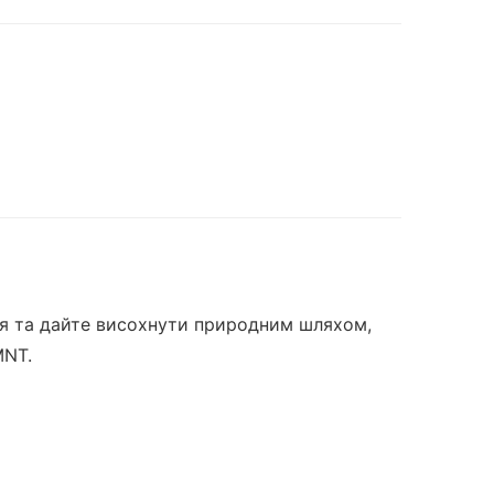
сся та дайте висохнути природним шляхом,
MNT.