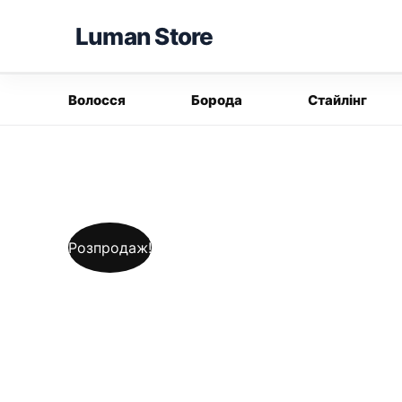
Перейти
Luman Store
до
вмісту
Волосся
Борода
Стайлінг
Розпродаж!