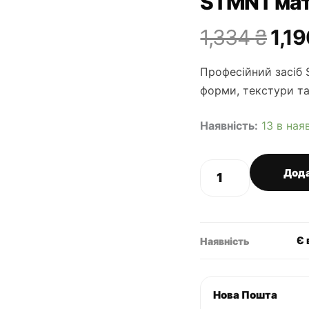
STMNT мат
Ори
1,334
₴
1,1
ціна
Професійний засіб
1,3
форми, текстури та
Наявність:
13 в ная
STMNT
Дода
матуюча
паста
для
волосся
кількість
Є 
Наявність
Нова Пошта