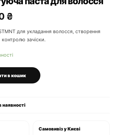
уюча паста для волосся
гінальна
Поточна
90
₴
:
ціна:
 STMNT для укладання волосся, створення
34 ₴.
1,190 ₴.
 контролю зачіски.
вності
ти в кошик
в наявності
Самовивіз у Києві