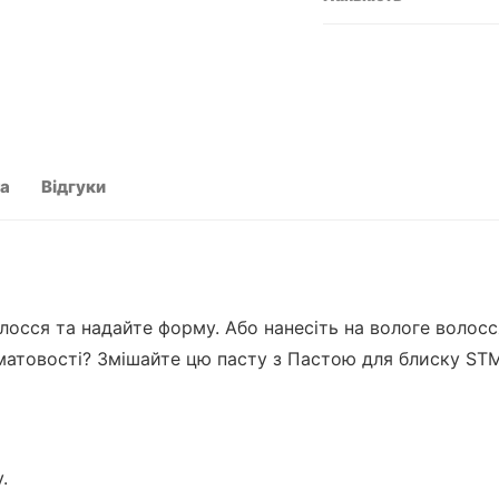
та
Відгуки
волосся та надайте форму. Або нанесіть на вологе воло
матовості? Змішайте цю пасту з Пастою для блиску ST
.