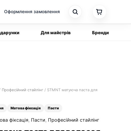
Оформлення замовлення
дарунки
Для майстрів
Бренди
/
Професійний стайлінг
/ STMNT матуюча паста для
ня
Матова фіксація
Пасти
ова фіксація
,
Пасти
,
Професійний стайлінг