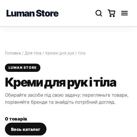
Luman Store
Перейти
до
вмісту
Головна
/
Для тіла
/ Креми для рук і тіла
LUMAN STORE
Креми для рук і тіла
Обирайте засоби під свою задачу: перегляньте товари,
порівняйте бренди та знайдіть потрібний догляд.
0 товарів
Весь каталог