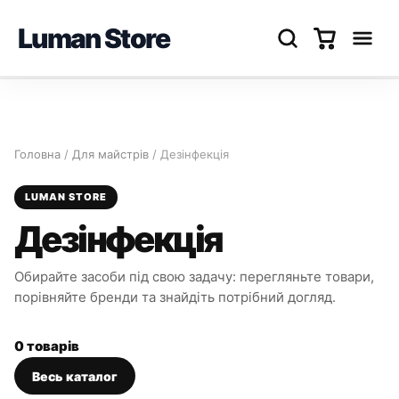
Luman Store
Перейти
до
вмісту
Головна
/
Для майстрів
/ Дезінфекція
LUMAN STORE
Дезінфекція
Обирайте засоби під свою задачу: перегляньте товари,
порівняйте бренди та знайдіть потрібний догляд.
0 товарів
Весь каталог