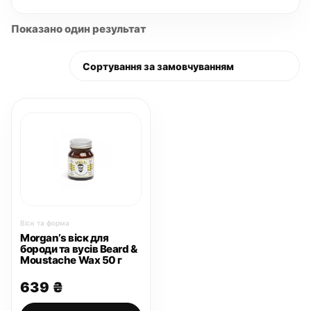
Показано один результат
Віск та форма
Morgan’s віск для
бороди та вусів Beard &
Moustache Wax 50 г
639
₴