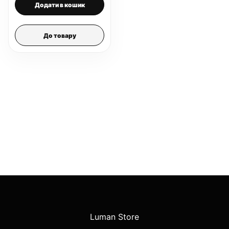
Додати в кошик
До товару
Luman Store