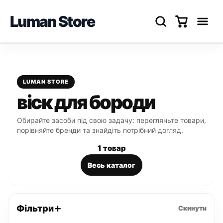
Luman Store
Перейти
до
вмісту
LUMAN STORE
віск для бороди
Обирайте засоби під свою задачу: перегляньте товари,
порівняйте бренди та знайдіть потрібний догляд.
1 товар
Весь каталог
Фільтри
Скинути