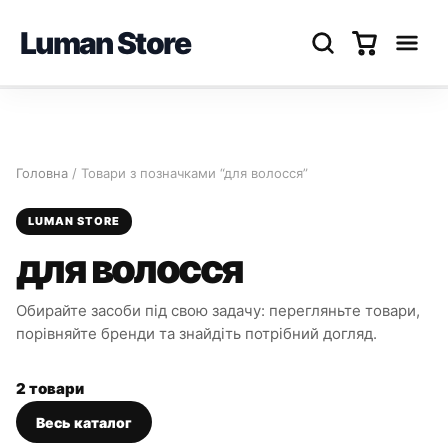
Luman Store
Перейти
до
вмісту
Головна
/ Товари з позначками “для волосся”
LUMAN STORE
для волосся
Обирайте засоби під свою задачу: перегляньте товари,
порівняйте бренди та знайдіть потрібний догляд.
2 товари
Весь каталог