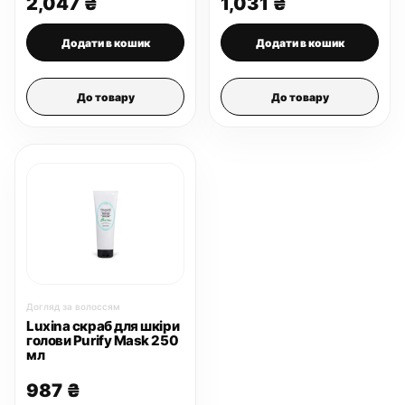
2,047
₴
1,031
₴
Додати в кошик
Додати в кошик
До товару
До товару
Догляд за волоссям
Luxina скраб для шкіри
голови Purify Mask 250
мл
987
₴