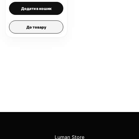
Додати в кошик
До товару
Luman Store