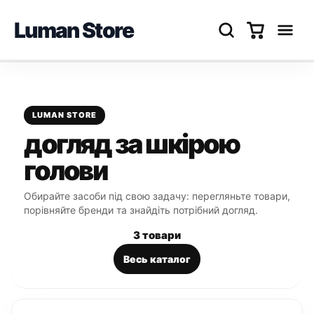
Luman Store
Перейти
до
вмісту
LUMAN STORE
догляд за шкірою
голови
Обирайте засоби під свою задачу: перегляньте товари,
порівняйте бренди та знайдіть потрібний догляд.
3 товари
Весь каталог