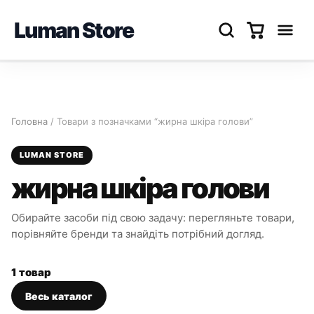
Luman Store
Перейти
до
вмісту
Головна
/ Товари з позначками “жирна шкіра голови”
LUMAN STORE
жирна шкіра голови
Обирайте засоби під свою задачу: перегляньте товари,
порівняйте бренди та знайдіть потрібний догляд.
1 товар
Весь каталог