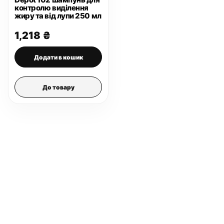
контролю виділення
жиру та від лупи 250 мл
1,218
₴
Додати в кошик
До товару