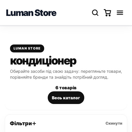
Luman Store
Перейти
до
вмісту
LUMAN STORE
кондиціонер
Обирайте засоби під свою задачу: перегляньте товари,
порівняйте бренди та знайдіть потрібний догляд.
6 товарів
Весь каталог
Фільтри
Скинути