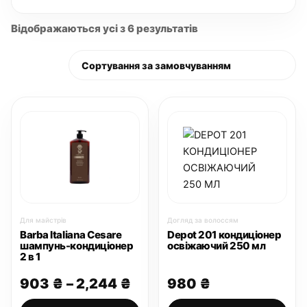
Відображаються усі з 6 результатів
Для майстрів
Догляд за волоссям
Barba Italiana Cesare
Depot 201 кондиціонер
шампунь-кондиціонер
освіжаючий 250 мл
2 в 1
Діапазон
903
₴
–
2,244
₴
980
₴
цін: