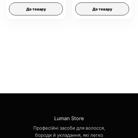
До товару
До товару
Luman Store
Професійні засоби для волосся,
бороди й укладання, які легко