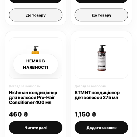
До товару
До товару
НЕМАЄ В
НАЯВНОСТІ
Догляд за волоссям
Догляд за волоссям
Nishman кондиціонер
STMNT кондиціонер
для волосся Pro-Hair
для волосся 275 мл
Conditioner 400 мл
460
₴
1,150
₴
Читати далі
Додати в кошик