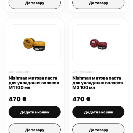
До товару
До товару
Для укладання
Для укладання
Nishman матова паста
Nishman матова паста
для укладання волосся
для укладання волосся
М1 100 мл
М3 100 мл
470
₴
470
₴
Додати в кошик
Додати в кошик
До товару
До товару