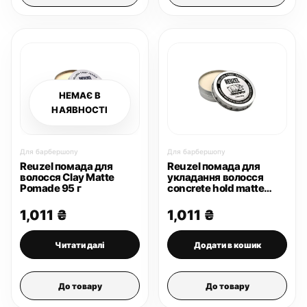
НЕМАЄ В
НАЯВНОСТІ
Для барбершопу
Для барбершопу
Reuzel помада для
Reuzel помада для
волосся Clay Matte
укладання волосся
Pomade 95 г
concrete hold matte
pomade 95 г
1,011
₴
1,011
₴
Читати далі
Додати в кошик
До товару
До товару