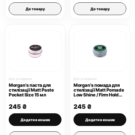
До товару
До товару
Для укладання
Для укладання
Morgan’s паста для
Morgan’s помада для
стилізації Matt Paste
стилізації Matt Pomade
Pocket Size 15 мл
Low Shine / Firm Hold
[Green Label] 15 г
245
₴
245
₴
Додати в кошик
Додати в кошик