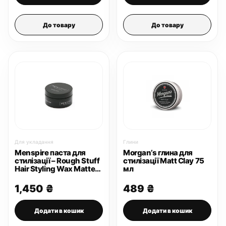
До товару
До товару
Для укладання
Глини
Menspire паста для
Morgan’s глина для
стилізації – Rough Stuff
стилізації Matt Clay 75
Hair Styling Wax Matte
мл
Black 100 мл
1,450
₴
489
₴
Додати в кошик
Додати в кошик