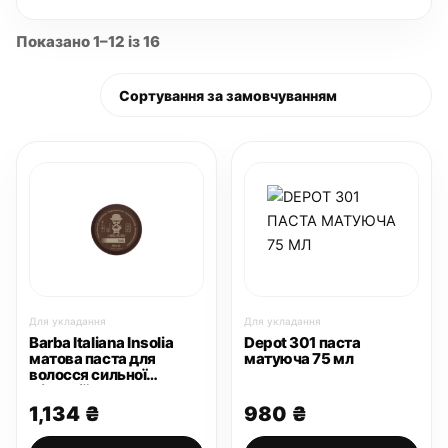
Показано 1–12 із 16
Для укладання
Для укладання
Barba Italiana Insolia
Depot 301 паста
матова паста для
матуюча 75 мл
волосся сильної
фіксації 100 мл
1,134
₴
980
₴