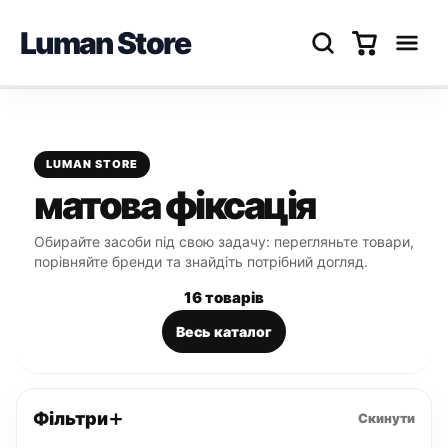
Luman Store
Перейти
до
вмісту
LUMAN STORE
матова фіксація
Обирайте засоби під свою задачу: перегляньте товари,
порівняйте бренди та знайдіть потрібний догляд.
16 товарів
Весь каталог
Фільтри
Скинути