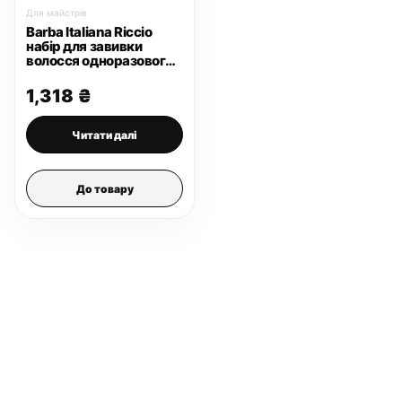
Для майстрів
Barba Italiana Riccio
набір для завивки
волосся одноразового
використання
1,318
₴
Читати далі
До товару