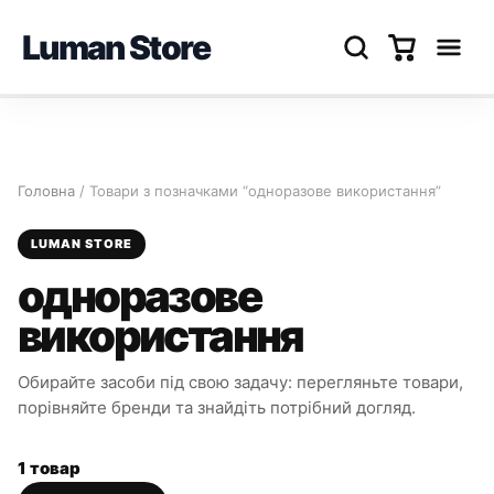
Luman Store
Перейти
до
вмісту
Головна
/ Товари з позначками “одноразове використання”
LUMAN STORE
одноразове
використання
Обирайте засоби під свою задачу: перегляньте товари,
порівняйте бренди та знайдіть потрібний догляд.
1 товар