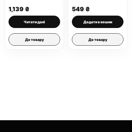
50 мл
1,139
₴
549
₴
Читати далі
Додати в кошик
До товару
До товару