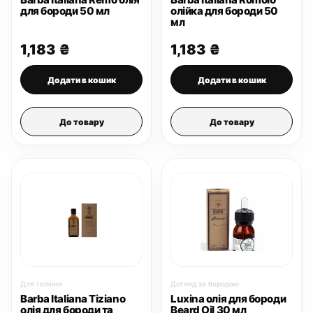
для бороди 50 мл
олійка для бороди 50
мл
1,183
₴
1,183
₴
Додати в кошик
Додати в кошик
До товару
До товару
Для гоління
Догляд за бородою
Barba Italiana Tiziano
Luxina олія для бороди
олія для бороди та
Beard Oil 30 мл