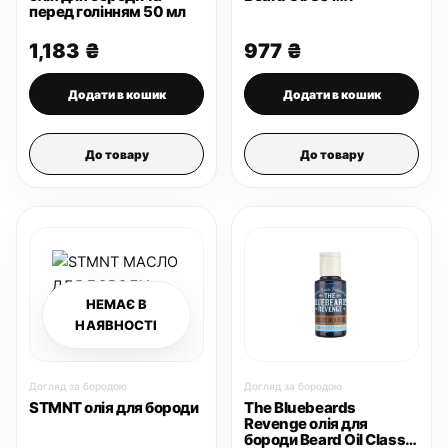
перед голінням 50 мл
1,183
₴
977
₴
Додати в кошик
Додати в кошик
До товару
До товару
НЕМАЄ В
НАЯВНОСТІ
Догляд за бородою
Догляд за бородою
STMNT олія для бороди
The Bluebeards
Revenge олія для
бороди Beard Oil Classic