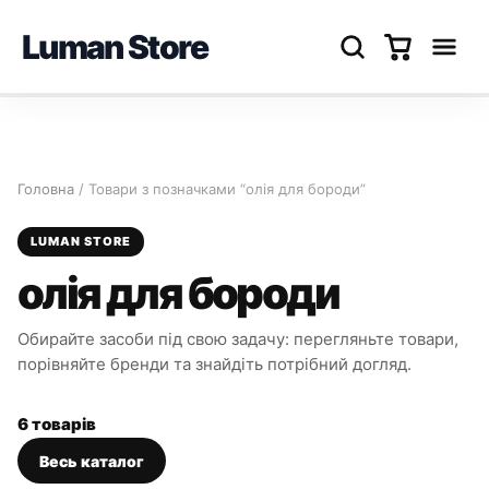
Luman Store
Перейти
до
вмісту
Головна
/ Товари з позначками “олія для бороди”
LUMAN STORE
олія для бороди
Обирайте засоби під свою задачу: перегляньте товари,
порівняйте бренди та знайдіть потрібний догляд.
6 товарів
Весь каталог