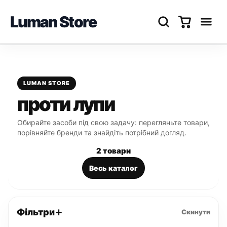
Luman Store
Перейти
до
вмісту
LUMAN STORE
проти лупи
Обирайте засоби під свою задачу: перегляньте товари,
порівняйте бренди та знайдіть потрібний догляд.
2 товари
Весь каталог
Фільтри
Скинути