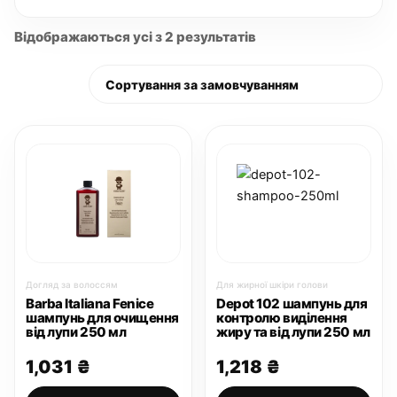
Відображаються усі з 2 результатів
Догляд за волоссям
Для жирної шкіри голови
Barba Italiana Fenice
Depot 102 шампунь для
шампунь для очищення
контролю виділення
від лупи 250 мл
жиру та від лупи 250 мл
1,031
₴
1,218
₴